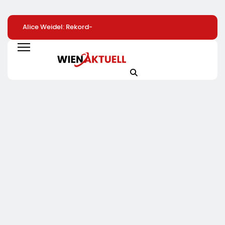
Alice Weidel: Rekord-
Bio-Erfolgskonzept
Hektische
Insolvenzen Sind
Wächst Weiter:
Vorgesetzte Sind
Warnsignal –
Eröffnung Der 200.
Gefährlich
Bundesregierung
NATURKIND-Welt Bei
Verschärft Die
EDEKA
Wirtschaftskrise