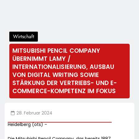
Wirtschaft
MITSUBISHI PENCIL COMPANY
ÜBERNIMMT LAMY /
INTERNATIONALISIERUNG, AUSBAU
VON DIGITAL WRITING SOWIE
STÄRKUNG DER VERTRIEBS- UND E-
COMMERCE-KOMPETENZ IM FOKUS
28. Februar 2024
Heidelberg (ots) –
Die Mitsubishi Pencil Company, das bereits 1887