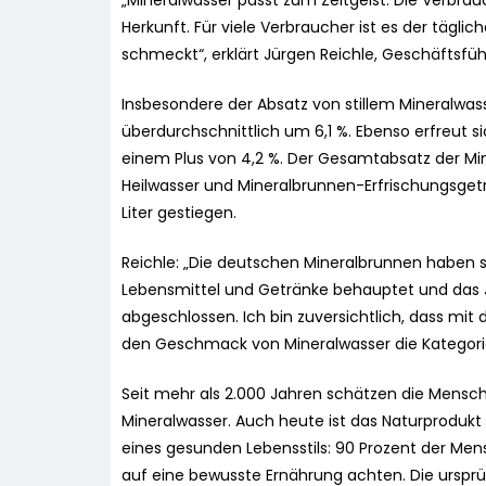
„Mineralwasser passt zum Zeitgeist. Die Verbrau
Herkunft. Für viele Verbraucher ist es der täglich
schmeckt“, erklärt Jürgen Reichle, Geschäftsfü
Insbesondere der Absatz von stillem Mineralwa
überdurchschnittlich um 6,1 %. Ebenso erfreut 
einem Plus von 4,2 %. Der Gesamtabsatz der M
Heilwasser und Mineralbrunnen-Erfrischungsgeträ
Liter gestiegen.
Reichle: „Die deutschen Mineralbrunnen haben 
Lebensmittel und Getränke behauptet und das 
abgeschlossen. Ich bin zuversichtlich, dass mit
den Geschmack von Mineralwasser die Kategori
Seit mehr als 2.000 Jahren schätzen die Mens
Mineralwasser. Auch heute ist das Naturprodukt fü
eines gesunden Lebensstils: 90 Prozent der Mens
auf eine bewusste Ernährung achten. Die ursprün