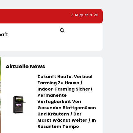
7. August 2026
ie Heizung
40 Jahre Nach Chornobyl: Greenpeace-Aktive Protes
Unterstützung Bei Wiederaufbau Der Zerstörten Schu
Greenpeace-Report Dokumentiert Folgen Des Russis
haft
Drohnenangriffs
Aktuelle News
Zukunft Heute: Vertical
Farming Zu Hause /
Indoor-Farming Sichert
Permanente
Verfügbarkeit Von
Gesunden Blattgemüsen
Und Kräutern / Der
Markt Wächst Weiter / In
Rasantem Tempo