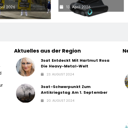
tieren Für
Poolsaison Um Neue
pril 2026
13. April 2026
tützung Bei
Funktionen / Das
aufbau Der
Bewährte Modell Wird
rten Schutzhülle /
Noch Effizienter Und
peace-Report
Komfortabler In Der
ntiert Folgen Des
Nutzung
Aktuelles aus der Region
N
schen
nangriffs
3sat Entdeckt Mit Hartmut Rosa
Die Heavy-Metal-Welt
r
d
23. AUGUST 2024
ur
3sat-Schwerpunkt Zum
Antikriegstag Am 1. September
20. AUGUST 2024