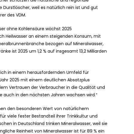
cher schätzen die natürliche und regionale
e Durstlöscher, weil es natürlich rein ist und gut
hrer des VDM.
sser ohne Kohlensäure wächst 2025
sich Heilwasser an einem steigenden Konsum, mit
ineralbrunnenbranche bezogen auf Mineralwasser,
nke ist 2025 um 1,2 % auf insgesamt 13,2 Milliarden
sich in einem herausfordernden Umfeld für
Jahr 2025 mit einem deutlichen Absatzplus
 dem Vertrauen der Verbraucher in die Qualität und
e auch in den nächsten Jahren wachsen wird.“
chen den besonderen Wert von natürlichem
r viele fester Bestandteil ihrer Trinkkultur und
chen in Deutschland trinken Mineralwasser, weil sie
gliche Reinheit von Mineralwasser ist für 89 % ein