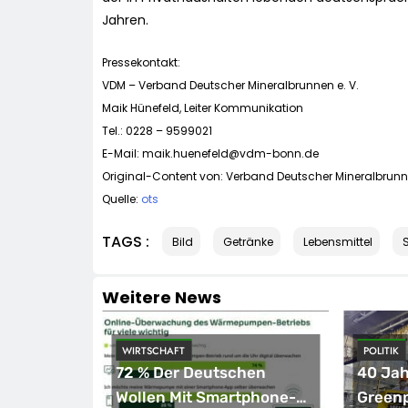
Jahren.
Pressekontakt:
VDM – Verband Deutscher Mineralbrunnen e. V.
Maik Hünefeld, Leiter Kommunikation
Tel.: 0228 – 9599021
E-Mail:
maik.huenefeld@vdm-bonn.de
Original-Content von: Verband Deutscher Mineralbrunne
Quelle:
ots
TAGS :
Bild
Getränke
Lebensmittel
Weitere News
WIRTSCHAFT
POLITIK
ept
72 % Der Deutschen
40 Jah
Eröffnung
Wollen Mit Smartphone-
Green