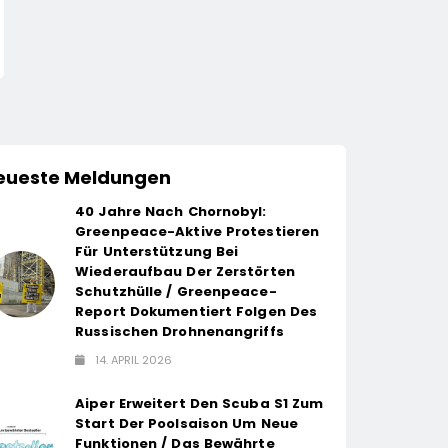
Napoleon Rogue PRO-S
Geringe Auswirkun
13. April 2026
13. April 2026
525 In Der Exklusiven
Den Kinobetrieb
Grillfürst-Edition
eueste Meldungen
40 Jahre Nach Chornobyl:
Greenpeace-Aktive Protestieren
Für Unterstützung Bei
Wiederaufbau Der Zerstörten
Schutzhülle / Greenpeace-
Report Dokumentiert Folgen Des
Russischen Drohnenangriffs
14. APRIL 2026
Aiper Erweitert Den Scuba S1 Zum
Start Der Poolsaison Um Neue
Funktionen / Das Bewährte