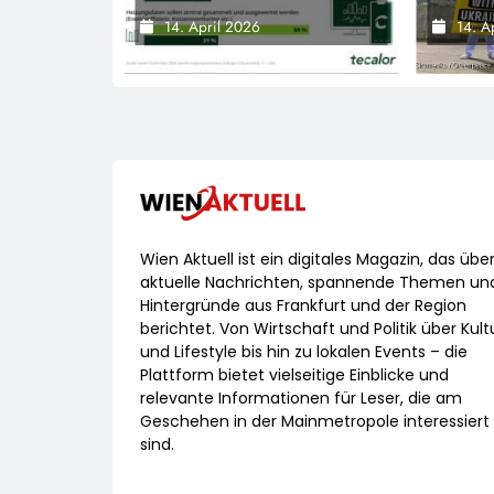
KIND-Welt
App Die Heizung
Protes
14. April 2026
14. A
Überwachen
Unters
Wieder
Zerstö
Green
Dokume
Russi
Drohne
Wien Aktuell ist ein digitales Magazin, das übe
aktuelle Nachrichten, spannende Themen un
Hintergründe aus Frankfurt und der Region
berichtet. Von Wirtschaft und Politik über Kult
und Lifestyle bis hin zu lokalen Events – die
Plattform bietet vielseitige Einblicke und
relevante Informationen für Leser, die am
Geschehen in der Mainmetropole interessiert
sind.