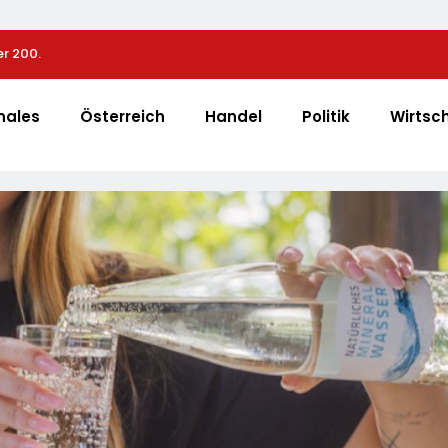
r 200.
72 % Der Deutschen Wollen Mit Smartphone-App D
Überwachen
nales
Österreich
Handel
Politik
Wirtsc