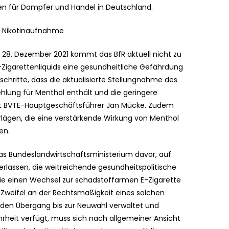
en für Dampfer und Handel in Deutschland.
 Nikotinaufnahme
28. Dezember 2021 kommt das BfR aktuell nicht zu
E-Zigarettenliquids eine gesundheitliche Gefährdung
tschritte, dass die aktualisierte Stellungnahme des
lung für Menthol enthält und die geringere
lärt BVTE-Hauptgeschäftsführer Jan Mücke. Zudem
orlägen, die eine verstärkende Wirkung von Menthol
en.
s Bundeslandwirtschaftsministerium davor, auf
rlassen, die weitreichende gesundheitspolitische
die einen Wechsel zur schadstoffarmen E-Zigarette
 Zweifel an der Rechtsmäßigkeit eines solchen
 den Übergang bis zur Neuwahl verwaltet und
heit verfügt, muss sich nach allgemeiner Ansicht