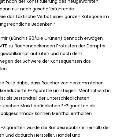
gilt nach der Konstituierung des neugewählten
 dann nur noch geschäftsführende
 wie das faktische Verbot einer ganzen Kategorie im
ungsrechtliche Bedenken.“
emir (Bündnis 90/Die Grünen) dennoch erwägen,
 BVTE zu flächendeckenden Protesten der Dampfer
stagswahlkampf aufrufen und nach dem
n wegen der Schwere der Konsequenzen das
len.
nde Rolle dabei, dass Raucher von herkömmlichen
ikoreduzierte E-Zigarette umsteigen. Menthol wird in
t als Bestandteil der unterschiedlichsten
deutschen Markt befindlichen E-Zigaretten als
 Tabakgeschmack können Menthol enthalten.
E-Zigaretten würde die Bundesrepublik innerhalb der
n und dadurch Hersteller, Handel und