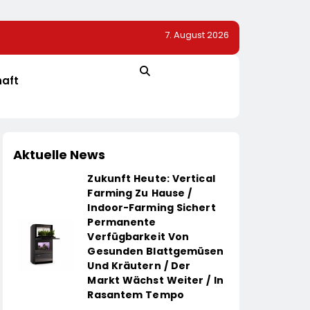
7. August 2026
200.
Warum Firmen Nicht An Benefits Sparen Sollten: VW 
Vorbild
haft
Aktuelle News
Zukunft Heute: Vertical
Farming Zu Hause /
Indoor-Farming Sichert
Permanente
Verfügbarkeit Von
Gesunden Blattgemüsen
Und Kräutern / Der
Markt Wächst Weiter / In
Rasantem Tempo