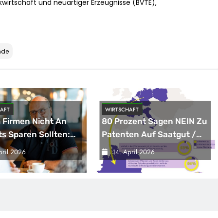
wirtschaft und neuartiger Erzeugnisse (BVTE),
nde
AFT
WIRTSCHAFT
Firmen Nicht An
80 Prozent Sagen NEIN Zu
ts Sparen Sollten:
Patenten Auf Saatgut /
 Gutes Vorbild
Repräsentative Umfrage
pril 2026
14. April 2026
In Fünf EU-
Mitgliedstaaten