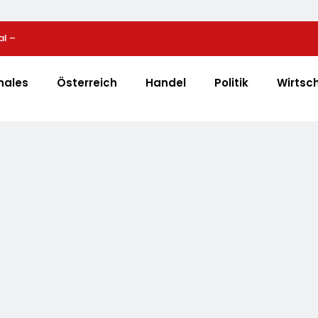
al –
Bio-Erfolgskonzept Wächst Weiter: Eröffnung Der 
e
NATURKIND-Welt Bei EDEKA
nales
Österreich
Handel
Politik
Wirtsc