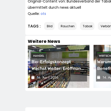
Original-Content von: Bundesverband der Tabak
übermittelt durch news aktuell
Quelle:
ots
TAGS :
Bild
Rauchen
Tabak
Verbä
Weitere News
HANDEL
WIRTSCH
kord-
Bio-Erfolgskonzept
Warum 
d
Wächst Weiter: Eröffnung
Benefi
Der 200. NATURKIND-Welt
VW Als
14. April 2026
14. A
g
Bei EDEKA