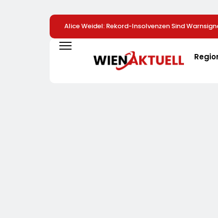
Alice Weidel: Rekord-Insolvenzen Sind Warnsign
Bundesregierung Verschärft Die Wirtschaftskris
Regio