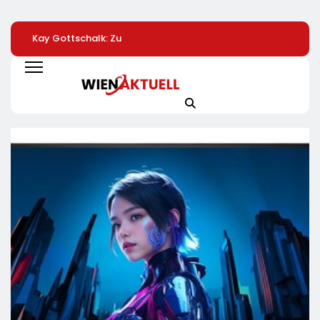
Kay Gottschalk: Zu
LKH
Automatisierte
Spät, Zu Wenig:
Krankenversicherung
Pizzeria: Gustavo
Bundesregierung
Dreifach
Gusto Bringt
Bleibt Echte
Ausgezeichnet
Innovationsproje
Entlastung Schuldig
„Gustavomat“ An
Start