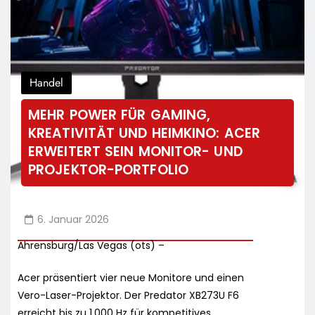
Handel
MEHR POWER FÜR GAMING,
KREATIVITÄT UND HEIMKINO: ACER
ERWEITERT SEIN MONITOR- UND
PROJEKTOR-PORTFOLIO
6. Januar 2026
Ahrensburg/Las Vegas (ots) –
Acer präsentiert vier neue Monitore und einen
Vero-Laser-Projektor. Der Predator XB273U F6
erreicht bis zu 1.000 Hz für kompetitives