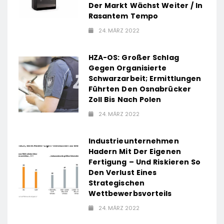
Der Markt Wächst Weiter / In
/ 26
Maßstäbe
Rasantem Tempo
Schokoladenartikel
für
24. MÄRZ 2022
jetzt bis zu
zukunftsorienti
13 Prozent
Arbeitsumgebu
HZA-OS: Großer Schlag
günstiger
Gegen Organisierte
Schwarzarbeit; Ermittlungen
Führten Den Osnabrücker
Zoll Bis Nach Polen
24. MÄRZ 2022
e
Industrieunternehmen
Hadern Mit Der Eigenen
Fertigung – Und Riskieren So
Den Verlust Eines
Strategischen
Wettbewerbsvorteils
24. MÄRZ 2022