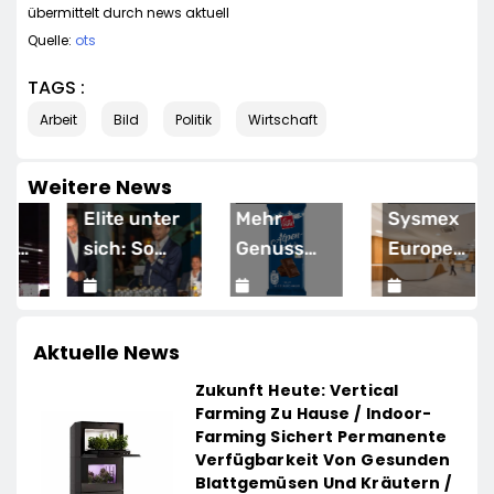
übermittelt durch news aktuell
Quelle:
ots
TAGS :
Arbeit
Bild
Politik
Wirtschaft
Weitere News
WIRTSCHAFT
HANDEL
WIRTSCHAFT
Elite unter
Mehr
Sysmex
sich: So
Genuss
Europe
vernetzen
zum
eröffnet
sich
15. April 2026
kleinen
15. April 2026
offiziell
14. April 2026
Deutschlands
Preis: Lidl
seinen
Aktuelle News
e“
Top-
senkt
neuen
Zukunft Heute: Vertical
Unternehmer
dauerhaft
Campus in
Farming Zu Hause / Indoor-
rganisation
für die
die Preise
Hamburg
Farming Sichert Permanente
Zukunft
für
und setzt
Verfügbarkeit Von Gesunden
Blattgemüsen Und Kräutern /
Schokolade
damit neue