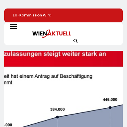
EU-Kommission Wird
Elite Unter Sich: So
Mehr Genuss Zu
Zur „Zentrale Der
Vernetzen Sich
Kleinen Preis: Lidl
Tierindustrie“ /
Deutschlands Top-
Senkt Dauerhaft 
Tierschutzorganisation
Unternehmer Für Die
Preise Für Schok
Animal Equality
Zukunft
/ 26
Prangert Mit
Schokoladenartik
Projektion In Brüssel
Jetzt Bis Zu 13
Die Nähe Der EU-
Prozent Günstige
Kommission Zur
Tierindustrie An