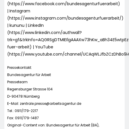
(https://www.facebook.com/bundesagenturfuerarbeit)
| Instagram
(https://www.instagram.com/bundesagenturfuerarbeit/)
| kununu | LinkedIn
(https://www.linkedin.com/authwall?
trk=gf&trkInfo=AQGRSgDTMIEI1gAAAXw73hKw_aBh34E5wtpE
fuer-arbeit) | YouTube
(https://www.youtube.com/channel/UCAqWLJfbZCzDhBo9i
Pressekontakt:
Bundesagentur für Arbeit
Presseteam
Regensburger Strasse 104
D-90478 Nürnberg
E-Mail:
zentrale.presse@arbeitsagentur.de
Tel.: 0911/179-2217
Fax: 0911/179-1487
Original-Content von: Bundesagentur für Arbeit (BA),