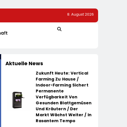
8. August 2026
Automatisierte Pizzeria: Gustavo Gusto Bringt Innov
„Gustavomat“ An Den Start
haft
Aktuelle News
Zukunft Heute: Vertical
Farming Zu Hause /
Indoor-Farming Sichert
Permanente
Verfügbarkeit Von
Gesunden Blattgemüsen
Und Kräutern / Der
Markt Wächst Weiter / In
Rasantem Tempo