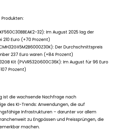
n Produkten:
(KF560C30BBEAK2-32): Im August 2025 lag der
i 210 Euro (+70 Prozent)
(CMH32GX5M2B6000Z30K): Der Durchschnittspreis
mber 237 Euro waren (+84 Prozent)
2GB Kit (PVVR532G600C36K): Im August für 96 Euro
+107 Prozent)
ieg ist die wachsende Nachfrage nach
lge des KI-Trends: Anwendungen, die auf
ungsfähige Infrastrukturen – darunter vor allem
 branchenweit zu Engpässen und Preissprüngen, die
bemerkbar machen.