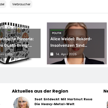
del
Verbraucher
POLITIK
tisierte Pizzeria:
Alice Weidel: Rekord-
o Gusto Bringt
Insolvenzen Sind
tionsprojekt
Warnsignal –
pril 2026
14. April 2026
avomat“ An Den
Bundesregierung
Verschärft Die
Wirtschaftskrise
Aktuelles aus der Region
N
3sat Entdeckt Mit Hartmut Rosa
Die Heavy-Metal-Welt
r