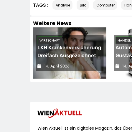
TAGS :
Analyse
Bild
Computer
Han
Weitere News
WIRTSCHAFT
HANDEL
Zu Spät,
LKH Krankenversicherung
Automa
Dreifach Ausgezeichnet
Gustav
 Bleibt
Innova
14. April 2026
14. A
g
„Gust
Start
Wien Aktuell ist ein digitales Magazin, das übe