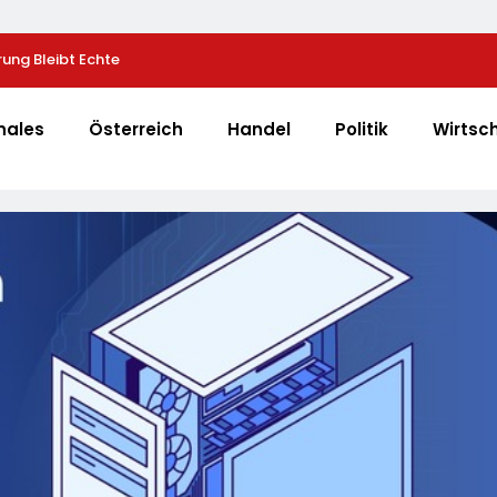
rung Bleibt Echte
LKH Krankenversicherung Dreifach Ausgezeichnet
nales
Österreich
Handel
Politik
Wirtsc