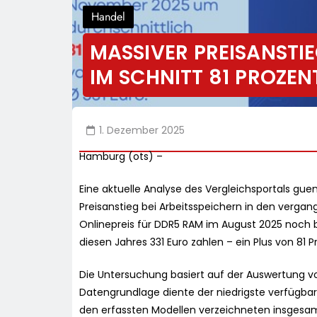
Handel
MASSIVER PREISANSTIE
IM SCHNITT 81 PROZEN
1. Dezember 2025
Hamburg (ots) –
Eine aktuelle Analyse des Vergleichsportals guen
Preisanstieg bei Arbeitsspeichern in den verga
Onlinepreis für DDR5 RAM im August 2025 noch 
diesen Jahres 331 Euro zahlen – ein Plus von 81 P
Die Untersuchung basiert auf der Auswertung v
Datengrundlage diente der niedrigste verfügbar
den erfassten Modellen verzeichneten insgesamt