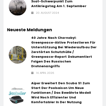
3sat-Schwerpunkt Zum
Antikriegstag Am 1. September
20. AUGUST 2024
Neueste Meldungen
40 Jahre Nach Chornobyl:
Greenpeace-Aktive Protestieren Für
Unterstützung Bei Wiederaufbau Der
Zerstörten Schutzhülle /
Greenpeace-Report Dokumentiert
Folgen Des Russischen
Drohnenangriffs
14. APRIL 2026
Aiper Erweitert Den Scuba S1 Zum
Start Der Poolsaison Um Neue
Funktionen / Das Bewährte Modell
Wird Noch Effizienter Und
Komfortabler In Der Nutzung