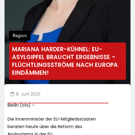
Region
MARIANA HARDER-KÜHNEL: EU-
ASYLGIPFEL BRAUCHT ERGEBNISSE –
FLÜCHTLINGSSTRÖME NACH EUROPA
EINDÄMMEN!
8. Juni 2023
Berlin (ots) –
Die Innenminister der EU-Mitgliedsstaaten
beraten heute über die Reform des
Asylsystems in der EU.