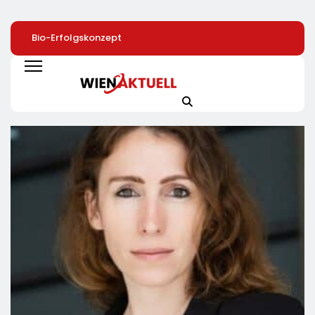
Bio-Erfolgskonzept
72 % Der Deutschen
40 Jahre Nach
Wächst Weiter:
Wollen Mit
Chornobyl:
Eröffnung Der 200.
Smartphone-App Die
Greenpeace-Akti
NATURKIND-Welt Bei
Heizung Überwachen
Protestieren Für
EDEKA
Unterstützung Be
Wiederaufbau De
Zerstörten
Schutzhülle /
Greenpeace-Rep
Dokumentiert Fo
Des Russischen
Drohnenangriffs