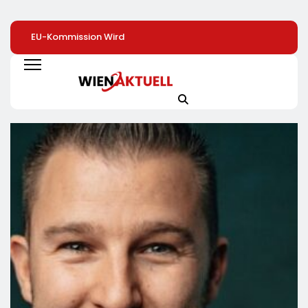
EU-Kommission Wird
Beschäftigte Ü50
Warum
Zur „Zentrale Der
Profitieren Deutlich
Zimmerpflanzen 
Tierindustrie“ /
Seltener Von
Heimlichen Helde
Tierschutzorganisation
Weiterbildung
Des Alltags Sind 
Animal Equality
Von Besserem
Prangert Mit
Raumklima Bis Zu
Projektion In Brüssel
Mehr Kreativität 
Die Nähe Der EU-
Aktuelle Toom-
Kommission Zur
Umfrage Zeigt
Tierindustrie An
Positive Effekte 
Zimmerpflanzen