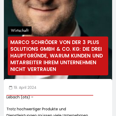
Wirtschaft
MARCO SCHRÖDER VON DER 3 PLUS
SOLUTIONS GMBH & CO. KG: DIE DREI
HAUPTGRÜNDE, WARUM KUNDEN UND
MITARBEITER IHREM UNTERNEHMEN
NICHT VERTRAUEN
19. April 2024
Lebach (ots) –
Trotz hochwertiger Produkte und
Dienstleistungen müssen viele Unternehmen