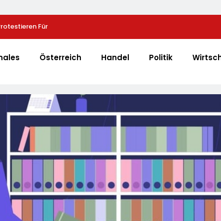
otestieren Für
Heißer Saisonauftakt Im All-Black-Design: Der N
Schutzhülle /
PRO-S 525 In Der Exklusiven Grillfürst-Edition
ussischen
nales
Österreich
Handel
Politik
Wirtsc