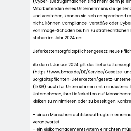
(Cyber-)Betrugsmaschen sind mehr denn je ein
Mitarbeitenden eines Unternehmens die geltend
und verstehen, können sie sich entsprechend reg
nicht, können Compliance-Verstöße oder Cyberc
von Image-Schäden bis hin zu strafrechtliche
stehen im Jahr 2024 an:
Lieferkettensorgfaltspflichtengesetz: Neue Pfl
Ab dem 1. Januar 2024 gilt das Lieferkettensorg
(https://www.bmas.de/DE/Service/Gesetze-u
Sorgfaltspflichten-Lieferketten/gesetz-unterne
(LkSG) auch für Unternehmen mit mindestens 1.
Unternehmen, ihre Lieferketten auf Menschenre
Risiken zu minimieren oder zu beseitigen. Konk
– eine:n Menschenrechtsbeauftragte:n ernenn
verantwortet
– ein Risikomanagementsystem einrichten müssen