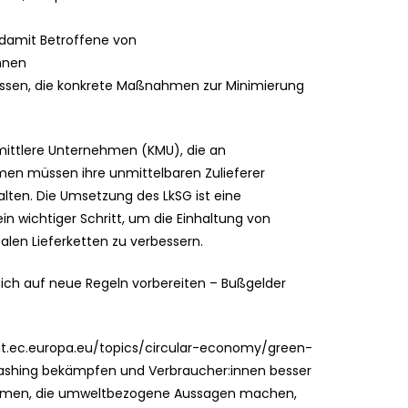
 damit Betroffene von
nnen
ssen, die konkrete Maßnahmen zur Minimierung
 mittlere Unternehmen (KMU), die an
en müssen ihre unmittelbaren Zulieferer
alten. Die Umsetzung des LkSG ist eine
in wichtiger Schritt, um die Einhaltung von
en Lieferketten zu verbessern.
ich auf neue Regeln vorbereiten – Bußgelder
nt.ec.europa.eu/topics/circular-economy/green-
washing bekämpfen und Verbraucher:innen besser
ehmen, die umweltbezogene Aussagen machen,