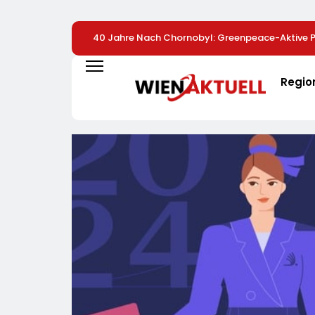
40 Jahre Nach Chornobyl: Greenpeace-Aktive Pr
Unterstützung Bei Wiederaufbau Der Zerstörten 
Greenpeace-Report Dokumentiert Folgen Des R
Regio
Drohnenangriffs