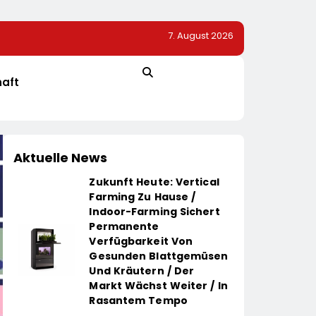
7. August 2026
apoleon Rogue
Streikaufrufe Zeigen An CineStar-Standorten Nur Ge
Auswirkung Auf Den Kinobetrieb
haft
Aktuelle News
Zukunft Heute: Vertical
Farming Zu Hause /
Indoor-Farming Sichert
Permanente
Verfügbarkeit Von
Gesunden Blattgemüsen
Und Kräutern / Der
Markt Wächst Weiter / In
Rasantem Tempo