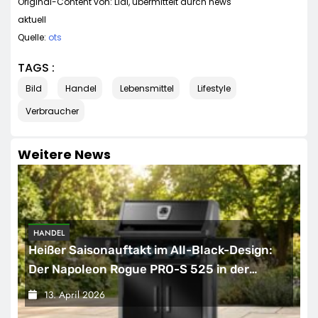
Original-Content von: Lidl, übermittelt durch news
aktuell
Quelle:
ots
TAGS :
Bild
Handel
Lebensmittel
Lifestyle
Verbraucher
Weitere News
HANDEL
Heißer Saisonauftakt im All-Black-Design:
Der Napoleon Rogue PRO-S 525 in der
exklusiven Grillfürst-Edition
13. April 2026