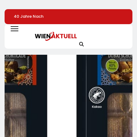
40 Jahre Nach
Heißer Saisonauftakt
Streikaufrufe Zei
Chornobyl:
Im All-Black-Design:
An CineStar-
Greenpeace-Aktive
Der Napoleon Rogue
Standorten Nur
Protestieren Für
PRO-S 525 In Der
Geringe Auswirk
Unterstützung Bei
Exklusiven Grillfürst-
Auf Den Kinobetr
Wiederaufbau Der
Edition
Zerstörten
Schutzhülle /
Greenpeace-Report
Dokumentiert Folgen
Des Russischen
Drohnenangriffs