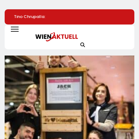
Tino Chrupalla:
Konstituierung Des
Saubere Sache:
Steuern Auf Strom
Innovationsrats Für
Tineco FLOOR ON
Und Energie Senken
Deutschland
Artist Premium Be
MediaMarkt Jetzt
459 Euro Sichern