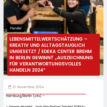
Handel
LEBENSMITTELWERTSCHÄTZUNG –
KREATIV UND ALLTAGSTAUGLICH
UMGESETZT / EDEKA CENTER BREHM
IN BERLIN GEWINNT „AUSZEICHNUNG
FÜR VERANTWORTUNGSVOLLES
HANDELN 2024“
21. November 2024
Hamburg/Berlin (ots) –
– Sieger-Projekt „Jack the Retter“ bindet EDEKA-