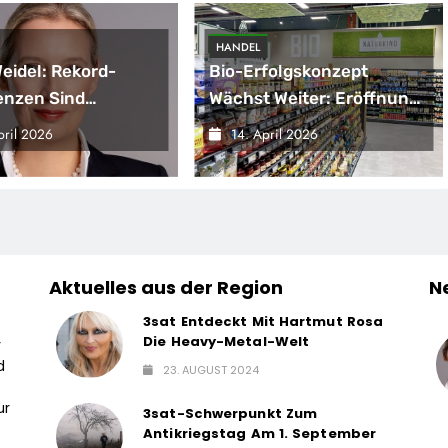
HANDEL
Weidel: Rekord-
Bio-Erfolgskonzept
enzen Sind
Wächst Weiter: Eröffnung
gnal –
Der 200. NATURKIND-Welt
pril 2026
14. April 2026
sregierung
Bei EDEKA
ärft Die
haftskrise
Aktuelles aus der Region
N
3sat Entdeckt Mit Hartmut Rosa
Die Heavy-Metal-Welt
r
d
23. AUGUST 2024
ur
3sat-Schwerpunkt Zum
Antikriegstag Am 1. September