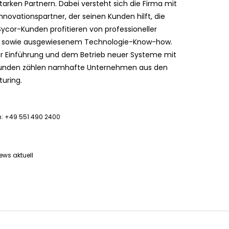
tarken Partnern. Dabei versteht sich die Firma mit
Innovationspartner, der seinen Kunden hilft, die
Sycor-Kunden profitieren von professioneller
g sowie ausgewiesenem Technologie-Know-how.
r Einführung und dem Betrieb neuer Systeme mit
-Kunden zählen namhafte Unternehmen aus den
uring.
: +49 551 490 2400
ews aktuell