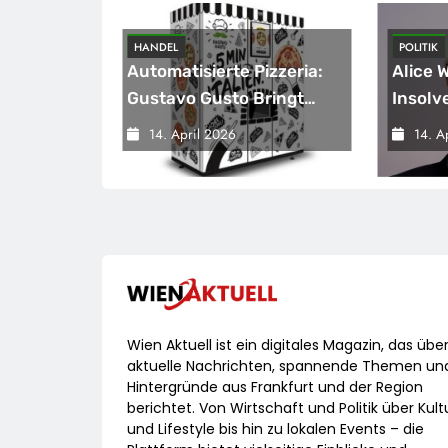
HANDEL
POLITIK
sicherung
Automatisierte Pizzeria:
Alice 
eichnet
Gustavo Gusto Bringt
Insolv
Innovationsprojekt
Warnsi
14. April 2026
14. A
„Gustavomat“ An Den
Bunde
Start
Versch
Wirtsc
Wien Aktuell ist ein digitales Magazin, das übe
aktuelle Nachrichten, spannende Themen un
Hintergründe aus Frankfurt und der Region
berichtet. Von Wirtschaft und Politik über Kult
und Lifestyle bis hin zu lokalen Events – die