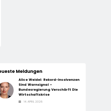
WIRTSCHAFT
WIRTSCHAFT
Jobs.de Baut Führungs-
Hektische Vorgese
Und
Sind Gefährlich
Wachstumskompetenz
14. April 2026
14. April 2026
Aus / Wolfgang Weber
Übernimmt Schlüsselrolle
Für Marktposition,
Partnerschaften Und
Weiterentwicklung Des
eueste Meldungen
Stellenportals Im Jobiqo-
Netzwerk
Alice Weidel: Rekord-Insolvenzen
Sind Warnsignal –
Bundesregierung Verschärft Die
Wirtschaftskrise
14. APRIL 2026