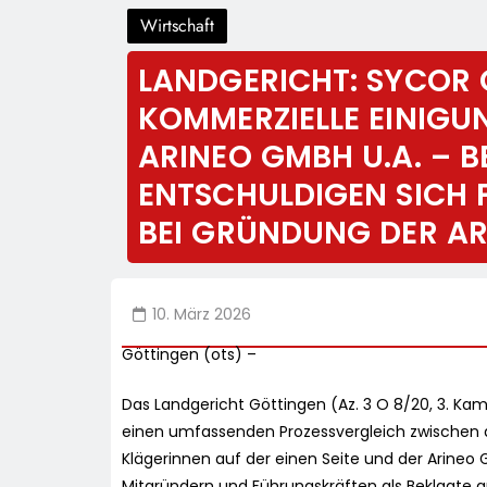
Wirtschaft
LANDGERICHT: SYCOR 
KOMMERZIELLE EINIGU
ARINEO GMBH U.A. – 
ENTSCHULDIGEN SICH
BEI GRÜNDUNG DER A
10. März 2026
Göttingen (ots) –
Das Landgericht Göttingen (Az. 3 O 8/20, 3. K
einen umfassenden Prozessvergleich zwischen 
Klägerinnen auf der einen Seite und der Arine
Mitgründern und Führungskräften als Beklagte au