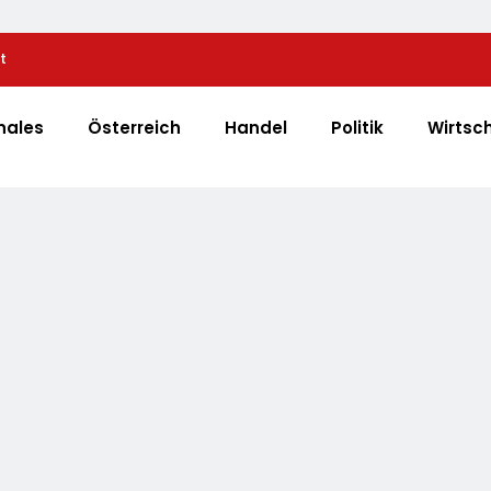
t
Automatisierte Pizzeria: Gustavo Gusto Bringt Inn
„Gustavomat“ An Den Start
nales
Österreich
Handel
Politik
Wirtsc