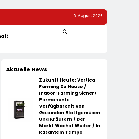
8. August 2026
ovationsprojekt
Alice Weidel: Rekord-Insolvenzen Sind Warnsignal –
Bundesregierung Verschärft Die Wirtschaftskrise
haft
Aktuelle News
Zukunft Heute: Vertical
Farming Zu Hause /
Indoor-Farming Sichert
Permanente
Verfügbarkeit Von
Gesunden Blattgemüsen
Und Kräutern / Der
Markt Wächst Weiter / In
Rasantem Tempo