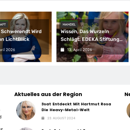
AFT
HANDEL
 Schwerendt Wird
Wissen, Das Wurzeln
n LichtBlick
Schlägt: EDEKA Stiftung
Bringt Wieder
pril 2026
13. April 2026
Gemüsebeete In
Deutschlands Kitas
Aktuelles aus der Region
N
3sat Entdeckt Mit Hartmut Rosa
Die Heavy-Metal-Welt
r
d
23. AUGUST 2024
ur