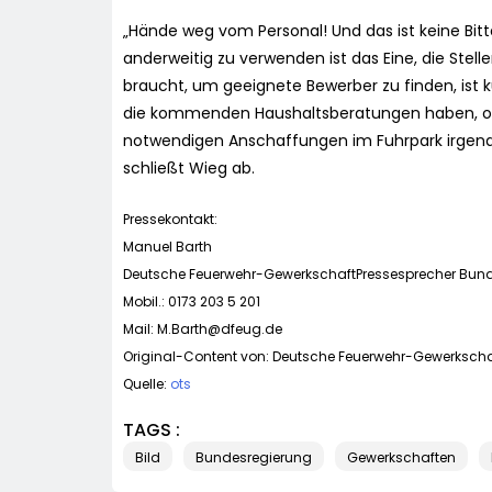
„Hände weg vom Personal! Und das ist keine Bitte“
anderweitig zu verwenden ist das Eine, die Stell
braucht, um geeignete Bewerber zu finden, ist 
die kommenden Haushaltsberatungen haben, ob 
notwendigen Anschaffungen im Fuhrpark irgendw
schließt Wieg ab.
Pressekontakt:
Manuel Barth
Deutsche Feuerwehr-GewerkschaftPressesprecher BundT
Mobil.: 0173 203 5 201
Mail:
M.Barth@dfeug.de
Original-Content von: Deutsche Feuerwehr-Gewerkschaft
Quelle:
ots
TAGS :
Bild
Bundesregierung
Gewerkschaften