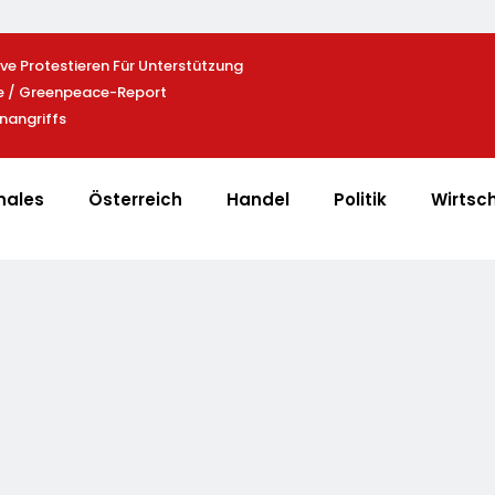
e Protestieren Für Unterstützung
Heißer Saisonauftakt Im All-Blac
le / Greenpeace-Report
Der Exklusiven Grillfürst-Edition
nangriffs
nales
Österreich
Handel
Politik
Wirtsc