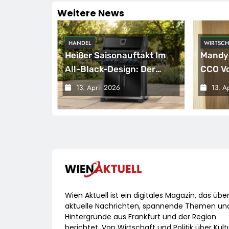
Weitere News
HANDEL
WIRTSCH
hornobyl:
Heißer Saisonauftakt Im
Mandy
ive
All-Black-Design: Der
CCO Vo
Napoleon Rogue PRO-S
13. April 2026
13. A
ei
525 In Der Exklusiven
r
Grillfürst-Edition
zhülle /
ort
lgen Des
Wien Aktuell ist ein digitales Magazin, das übe
aktuelle Nachrichten, spannende Themen un
Hintergründe aus Frankfurt und der Region
berichtet. Von Wirtschaft und Politik über Kult