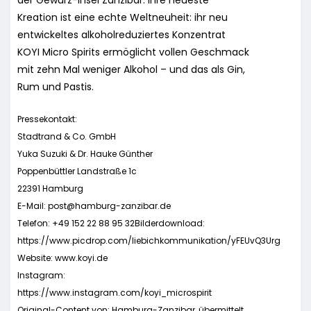
Kreation ist eine echte Weltneuheit: ihr neu
entwickeltes alkoholreduziertes Konzentrat
KOYI Micro Spirits ermöglicht vollen Geschmack
mit zehn Mal weniger Alkohol – und das als Gin,
Rum und Pastis.
Pressekontakt:
Stadtrand & Co. GmbH
Yuka Suzuki & Dr. Hauke Günther
Poppenbüttler Landstraße 1c
22391 Hamburg
E-Mail:
post@hamburg-zanzibar.de
Telefon: +49 152 22 88 95 32Bilderdownload:
https://www.picdrop.com/liebichkommunikation/yFEUvQ3Urg
Website: www.koyi.de
Instagram:
https://www.instagram.com/koyi_microspirit
Original-Content von: Hamburg-Zanzibar, übermittelt