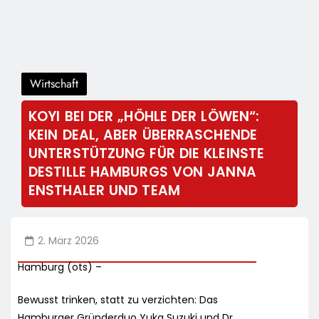
Wirtschaft
KOYI BEI DER „HÖHLE DER LÖWEN“:
KEIN DEAL, ABER ÜBERRASCHENDE
UNTERSTÜTZUNG FÜR DIE KLEINSTE
DESTILLE HAMBURGS VON JANNA
ENSTHALER UND TEAM
2. März 2026
Hamburg (ots) –
Bewusst trinken, statt zu verzichten: Das
Hamburger Gründerduo Yuka Suzuki und Dr.