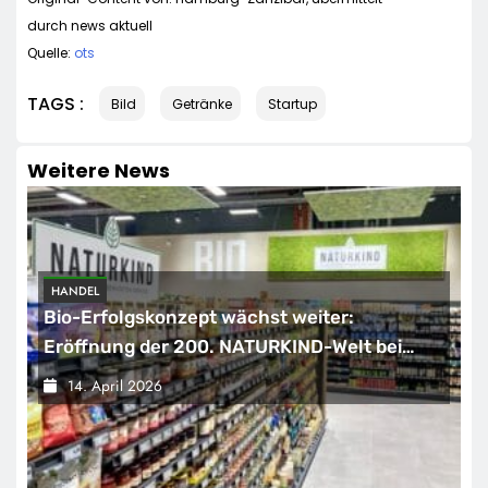
durch news aktuell
Quelle:
ots
TAGS :
Bild
Getränke
Startup
Weitere News
HANDEL
Bio-Erfolgskonzept wächst weiter:
Eröffnung der 200. NATURKIND-Welt bei
EDEKA
14. April 2026