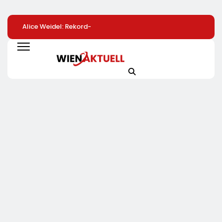
Alice Weidel: Rekord-
Bio-Erfolgskonzept
72 % Der Deutsch
Insolvenzen Sind
Wächst Weiter:
Wollen Mit
Warnsignal –
Eröffnung Der 200.
Smartphone-App
Bundesregierung
NATURKIND-Welt Bei
Heizung Überwac
Verschärft Die
EDEKA
Wirtschaftskrise