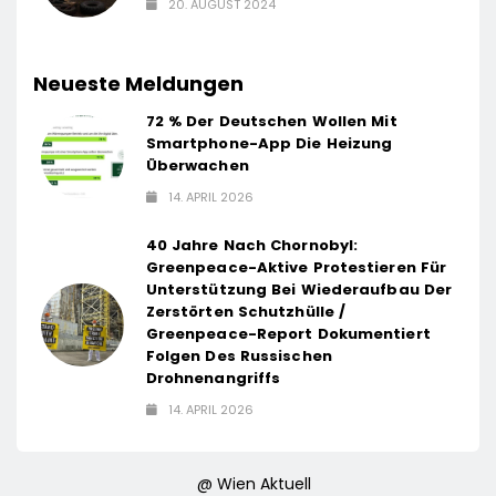
20. AUGUST 2024
Neueste Meldungen
72 % Der Deutschen Wollen Mit
Smartphone-App Die Heizung
Überwachen
14. APRIL 2026
40 Jahre Nach Chornobyl:
Greenpeace-Aktive Protestieren Für
Unterstützung Bei Wiederaufbau Der
Zerstörten Schutzhülle /
Greenpeace-Report Dokumentiert
Folgen Des Russischen
Drohnenangriffs
14. APRIL 2026
@ Wien Aktuell