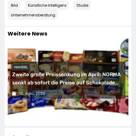
Bild
Künstliche Intelligenz
Studie
Unternehmensberatung
Weitere News
HANDEL
Zweite große Preissenkung im April: NORMA
senkt ab sofort die Preise auf Schokolade
und Käse um bis zu 16 Prozent / Mit
15. April 2026
LECKERROM, CREMISEE, EXCELSIOR süßer
und herzhafter Genuss