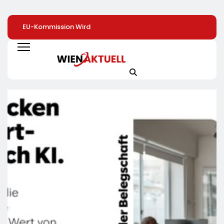
EU-Kommission Wird
Zweite Große
Elite Unter Sich: S
Zur „Zentrale Der
Preissenkung Im April:
Vernetzen Sich
Tierindustrie“ /
NORMA Senkt Ab
Deutschlands To
Tierschutzorganisation
Sofort Die Preise Auf
Unternehmer Für 
Animal Equality
Schokolade Und Käse
Zukunft
Prangert Mit
Um Bis Zu 16 Prozent /
Projektion In Brüssel
Mit LECKERROM,
Die Nähe Der EU-
CREMISEE, EXCELSIOR
Kommission Zur
Süßer Und Herzhafter
Tierindustrie An
Genuss