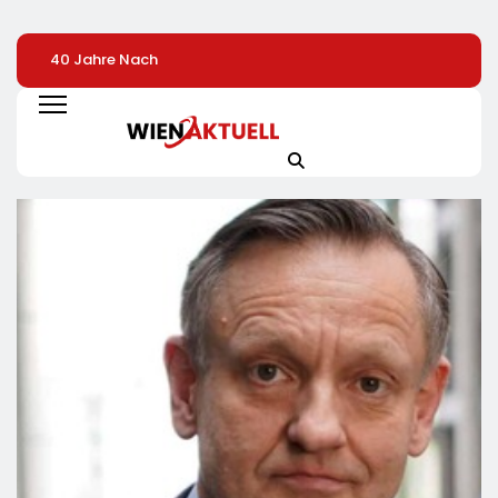
40 Jahre Nach
Heißer Saisonauftakt
Streikaufrufe Zei
Chornobyl:
Im All-Black-Design:
An CineStar-
Greenpeace-Aktive
Der Napoleon Rogue
Standorten Nur
Protestieren Für
PRO-S 525 In Der
Geringe Auswirk
Unterstützung Bei
Exklusiven Grillfürst-
Auf Den Kinobetr
Wiederaufbau Der
Edition
Zerstörten
Schutzhülle /
Greenpeace-Report
Dokumentiert Folgen
Des Russischen
Drohnenangriffs