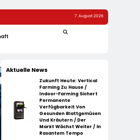
7. August 2026
200.
Jobs.de Baut Führungs- Und Wachstumskompetenz 
Wolfgang Weber Übernimmt Schlüsselrolle Für Markt
Partnerschaften Und Weiterentwicklung Des Stellenp
haft
Jobiqo-Netzwerk
Aktuelle News
Zukunft Heute: Vertical
Farming Zu Hause /
Indoor-Farming Sichert
Permanente
Verfügbarkeit Von
Gesunden Blattgemüsen
Und Kräutern / Der
Markt Wächst Weiter / In
Rasantem Tempo