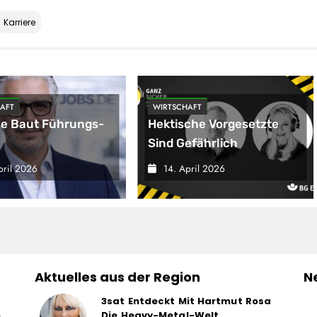
Karriere
AFT
WIRTSCHAFT
e Baut Führungs-
Hektische Vorgesetzte
Sind Gefährlich
tumskompetenz
pril 2026
14. April 2026
Wolfgang Weber
mmt Schlüsselrolle
rktposition,
rschaften Und
entwicklung Des
Aktuelles aus der Region
N
nportals Im Jobiqo-
erk
3sat Entdeckt Mit Hartmut Rosa
Die Heavy-Metal-Welt