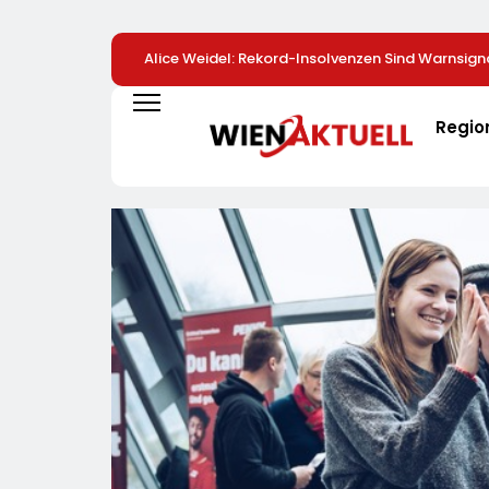
Alice Weidel: Rekord-Insolvenzen Sind Warnsign
Bundesregierung Verschärft Die Wirtschaftskris
Regio