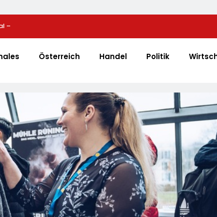
al –
Bio-Erfolgskonzept Wächst Weiter: Eröffnung Der 
e
NATURKIND-Welt Bei EDEKA
nales
Österreich
Handel
Politik
Wirtsc