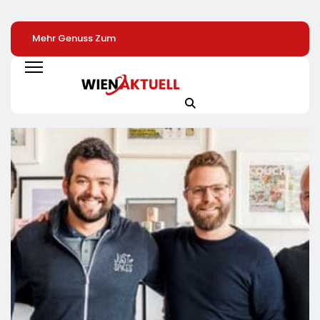
Mehr Genuss Zum
Sysmex Europe
SoVD Unterstützt
Kleinen Preis: Lidl
Eröffnet Offiziell
Petition Zur
Senkt Dauerhaft Die
Seinen Neuen
Eingliederungshil
Preise Für Schokolade
Campus In Hamburg
Teilhabe Darf Nic
/ 26
Und Setzt Damit Neue
Unter Sparvorbeh
Schokoladenartikel
Maßstäbe Für
Geraten
Jetzt Bis Zu 13
Zukunftsorientierte
Prozent Günstiger
Arbeitsumgebungen