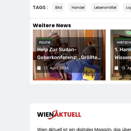
TAGS :
Bild
Handel
Lebensmittel
Log
Weitere News
POLITIK
WIRTSCH
den
Help Zur Sudan-
1. Ham
Geberkonferenz: „Größte
Wissen
Humanitäre Krise Der Welt
Wirtsc
13. April 2026
13. A
gsmessgerät
Weitet Sich Aus“
/ Die 
Brauch
Stillst
Wien Aktuell ist ein digitales Magazin, das übe