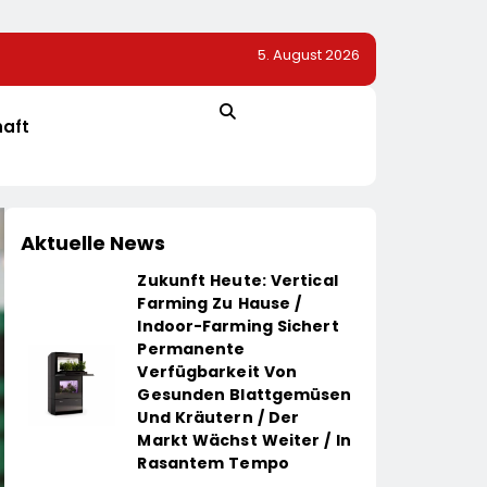
5. August 2026
re Krise Der
1. Hamburger Batterietag: Wissenschaft Und Wirtscha
Einig / Die Energiewende Braucht Speicher, Nicht Stil
haft
Aktuelle News
Zukunft Heute: Vertical
Farming Zu Hause /
Indoor-Farming Sichert
Permanente
Verfügbarkeit Von
Gesunden Blattgemüsen
Und Kräutern / Der
Markt Wächst Weiter / In
Rasantem Tempo