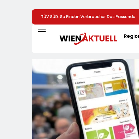
TÜV SÜD: So Finden Verbraucher Das Passende
Laserentfernungsmessgerät
Regio