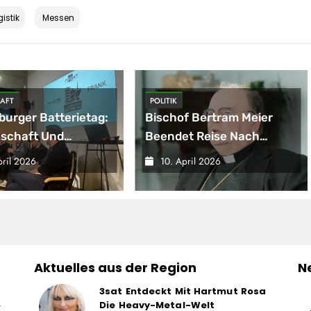
istik
Messen
AFT
POLITIK
burger Batterietag:
Bischof Bertram Meier
schaft Und
Beendet Reise Nach
haft Sind Sich Einig
Sarajevo
pril 2026
10. April 2026
Energiewende
t Speicher, Nicht
and
Aktuelles aus der Region
N
3sat Entdeckt Mit Hartmut Rosa
Die Heavy-Metal-Welt
r