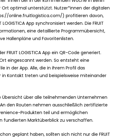
ucher*innen der in der kommenden Woche in Berlin
Ort optimal unterstützt. Nutzer*innen der digitalen
://online.fruitlogistica.com/) profitieren davon,
T LOGISTICA App synchronisiert werden. Die FRUIT
formationen, eine detaillierte Programmübersicht,
ve Hallenpläne und Favoritenlisten.
 der FRUIT LOGISTICA App ein QR-Code generiert.
Ort eingescannt werden. So entsteht eine
in der App. Alle, die in ihrem Profil das
 in Kontakt treten und beispielsweise miteinander
ine Übersicht über alle teilnehmenden Unternehmen
An den Routen nehmen ausschließlich zertifizierte
onvenience-Produkten teil und ermöglichen
n fundierten Marktüberblick zu verschaffen.
chon geplant haben, sollten sich nicht nur die FRUIT