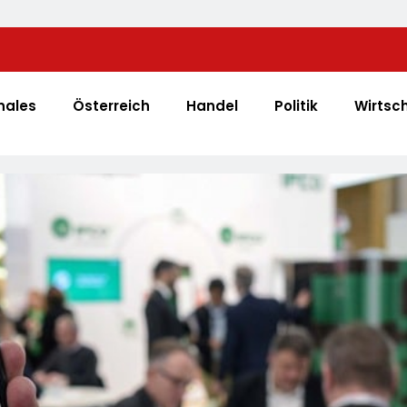
Help Zur Sudan-Geberkonferenz: „Größte Humanitä
Welt Weitet Sich Aus“
nales
Österreich
Handel
Politik
Wirtsc