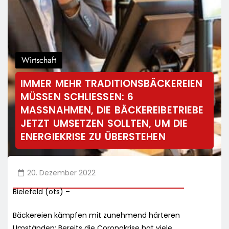
Wirtschaft
IMMER MEHR TRADITIONSBÄCKEREIEN
MÜSSEN SCHLIESSEN: 6 M
ASSNAHMEN, DIE BÄCKEREIBETRIEBE JE
TZT UMSETZEN SOLLTEN, UM DIE EN
ERGIEKRISE ZU ÜBERSTEHEN
20. Dezember 2022
Bielefeld (ots) –
Bäckereien kämpfen mit zunehmend härteren
Umständen: Bereits die Coronakrise hat viele