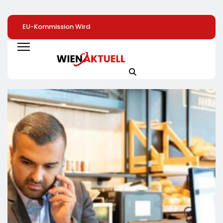
EU-Kommission Wird
Beschäftigte Ü50
Warum
Zur „Zentrale Der
Profitieren Deutlich
Zimmerpflanzen 
Tierindustrie“ /
Seltener Von
Heimlichen Helde
Tierschutzorganisation
Weiterbildung
Des Alltags Sind 
Animal Equality
Von Besserem
Prangert Mit
Raumklima Bis Zu
Projektion In Brüssel
Mehr Kreativität 
Die Nähe Der EU-
Aktuelle Toom-
Kommission Zur
Umfrage Zeigt
Tierindustrie An
Positive Effekte 
Zimmerpflanzen