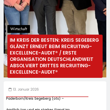
Wirtschaft
IM KREIS DER BESTEN: KREIS SEGEBERG
GLÄNZT ERNEUT BEIM RECRUITING-
EXCELLENCE-AUDIT® / ERSTE
ORGANISATION DEUTSCHLANDWEIT
ABSOLVIERT DRITTES RECRUITING-
EXCELLENCE-AUDIT®
13. Januar 2026
Paderborn/Kreis Segeberg (ots) –
Amtlich top und ein starkes Signal im