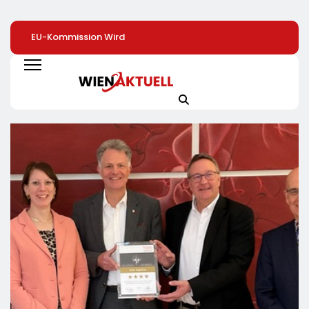
EU-Kommission Wird
Elite Unter Sich: So
Mehr Genuss Zu
Zur „Zentrale Der
Vernetzen Sich
Kleinen Preis: Lidl
Tierindustrie“ /
Deutschlands Top-
Senkt Dauerhaft 
Tierschutzorganisation
Unternehmer Für Die
Preise Für Schok
Animal Equality
Zukunft
/ 26
Prangert Mit
Schokoladenartik
Projektion In Brüssel
Jetzt Bis Zu 13
Die Nähe Der EU-
Prozent Günstige
Kommission Zur
Tierindustrie An