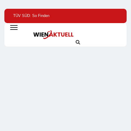
TÜV SÜD: So Finden
Help Zur Sudan-
1. Hamburger
Verbraucher Das
Geberkonferenz: „Größte
Batterietag:
Passende
Humanitäre Krise Der
Wissenschaft Und
Laserentfernungsmessgerät
Welt Weitet Sich Aus“
Wirtschaft Sind Sic
Einig / Die
Energiewende Brau
Speicher, Nicht
Stillstand