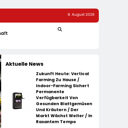
8. August 2026
mpus In
SoVD Unterstützt Petition Zur Eingliederungshilfe: Te
Nicht Unter Sparvorbehalt Geraten
haft
Aktuelle News
Zukunft Heute: Vertical
Farming Zu Hause /
Indoor-Farming Sichert
Permanente
Verfügbarkeit Von
Gesunden Blattgemüsen
Und Kräutern / Der
Markt Wächst Weiter / In
Rasantem Tempo