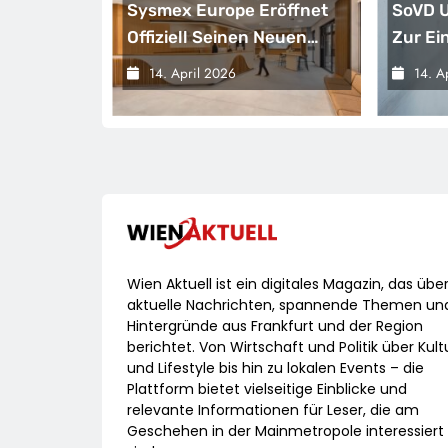
m Kleinen
Sysmex Europe Eröffnet
SoVD U
Offiziell Seinen Neuen
Zur Ei
eise Für
Campus In Hamburg Und
Teilha
14. April 2026
14. A
Setzt Damit Neue
Sparvo
el Jetzt
Maßstäbe Für
t
Zukunftsorientierte
Arbeitsumgebungen
Wien Aktuell ist ein digitales Magazin, das übe
aktuelle Nachrichten, spannende Themen un
Hintergründe aus Frankfurt und der Region
berichtet. Von Wirtschaft und Politik über Kult
und Lifestyle bis hin zu lokalen Events – die
Plattform bietet vielseitige Einblicke und
relevante Informationen für Leser, die am
Geschehen in der Mainmetropole interessiert