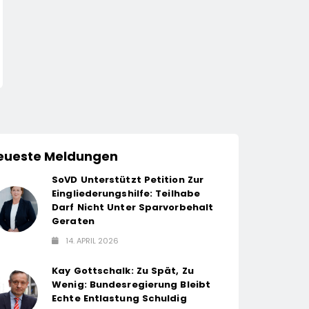
LKH Krankenversicherung
Automatisierte Pizz
Dreifach Ausgezeichnet
Gustavo Gusto Bri
Innovationsprojekt
14. April 2026
14. April 2026
„Gustavomat“ An 
Start
eueste Meldungen
SoVD Unterstützt Petition Zur
Eingliederungshilfe: Teilhabe
Darf Nicht Unter Sparvorbehalt
Geraten
14. APRIL 2026
Kay Gottschalk: Zu Spät, Zu
Wenig: Bundesregierung Bleibt
Echte Entlastung Schuldig