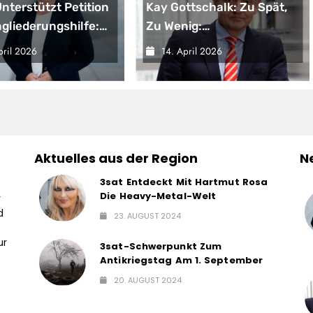
nterstützt Petition
Kay Gottschalk: Zu Spät,
ngliederungshilfe:
Zu Wenig:
be Darf Nicht Unter
Bundesregierung Bleibt
pril 2026
14. April 2026
rbehalt Geraten
Echte Entlastung
Schuldig
Aktuelles aus der Region
N
3sat Entdeckt Mit Hartmut Rosa
Die Heavy-Metal-Welt
r
d
23. AUGUST 2024
ur
3sat-Schwerpunkt Zum
Antikriegstag Am 1. September
20. AUGUST 2024