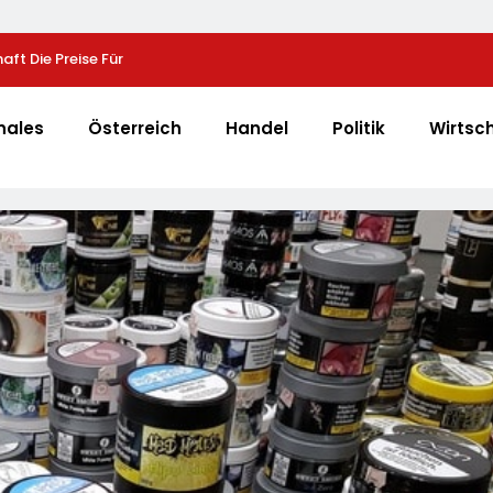
aft Die Preise Für
Sysmex Europe Eröffnet Offiziell Seinen Neuen Ca
 13 Prozent
Hamburg Und Setzt Damit Neue Maßstäbe Für
Zukunftsorientierte Arbeitsumgebungen
nales
Österreich
Handel
Politik
Wirtsc