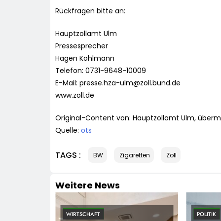
Rückfragen bitte an:
Hauptzollamt Ulm
Pressesprecher
Hagen Kohlmann
Telefon: 0731-9648-10009
E-Mail:
presse.hza-ulm@zoll.bund.de
www.zoll.de
Original-Content von: Hauptzollamt Ulm, übermi
Quelle:
ots
TAGS :
BW
Zigaretten
Zoll
Weitere News
WIRTSCHAFT
POLITIK