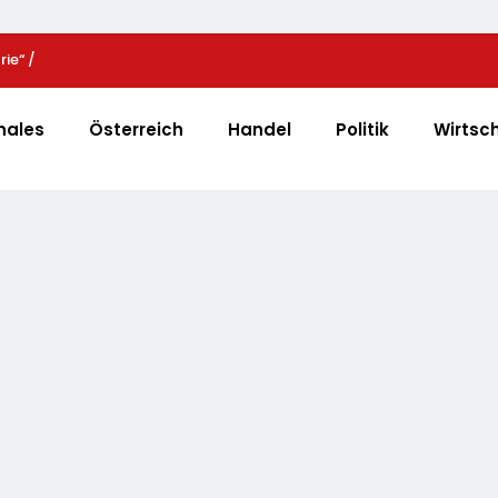
ie“ /
Elite Unter Sich: So Vernetzen Sich Deutschlands T
 Mit Projektion In
Unternehmer Für Die Zukunft
strie An
nales
Österreich
Handel
Politik
Wirtsc