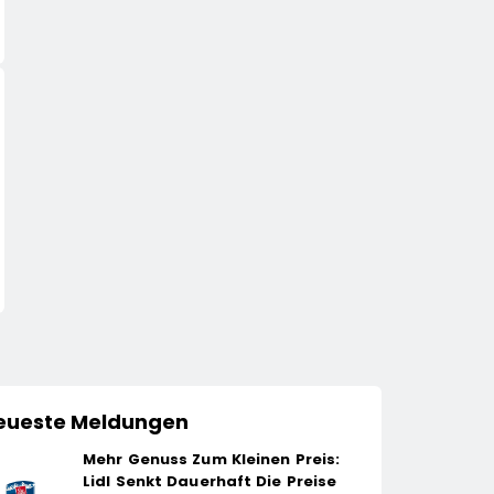
POLITIK
POLITIK
SoVD Unterstützt Petition
Kay Gottschalk: Zu
Zur Eingliederungshilfe:
Zu Wenig:
Teilhabe Darf Nicht Unter
Bundesregierung B
14. April 2026
14. April 2026
Sparvorbehalt Geraten
Echte Entlastung
Schuldig
eueste Meldungen
Mehr Genuss Zum Kleinen Preis:
Lidl Senkt Dauerhaft Die Preise