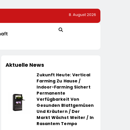
8. August 2026
op-
Mehr Genuss Zum Kleinen Preis: Lidl Senkt Dauerhaft D
Schokolade / 26 Schokoladenartikel Jetzt Bis Zu 13 P
Günstiger
haft
Aktuelle News
Zukunft Heute: Vertical
Farming Zu Hause /
Indoor-Farming Sichert
Permanente
Verfügbarkeit Von
Gesunden Blattgemüsen
Und Kräutern / Der
Markt Wächst Weiter / In
Rasantem Tempo