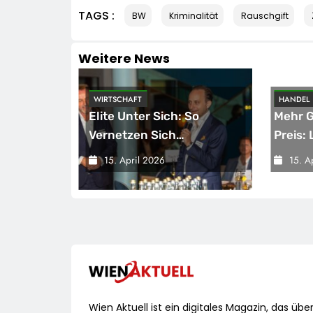
TAGS :
BW
Kriminalität
Rauschgift
Weitere News
WIRTSCHAFT
HANDEL
ird Zur
Elite Unter Sich: So
Mehr 
Vernetzen Sich
Preis: 
Deutschlands Top-
Dauerh
15. April 2026
15. A
isation
Unternehmer Für Die
Schoko
Prangert
Zukunft
Schoko
 Brüssel
Bis Zu
-
Günsti
Wien Aktuell ist ein digitales Magazin, das übe