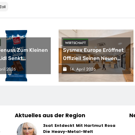
Zoll
WIRTSCHAFT
Genuss Zum Kleinen
Sysmex Europe Eröffnet
Lidl Senkt
Offiziell Seinen Neuen
aft Die Preise Für
Campus In Hamburg Und
pril 2026
14. April 2026
lade / 26
Setzt Damit Neue
ladenartikel Jetzt
Maßstäbe Für
 13 Prozent
Zukunftsorientierte
ger
Arbeitsumgebungen
Aktuelles aus der Region
N
3sat Entdeckt Mit Hartmut Rosa
Die Heavy-Metal-Welt
r