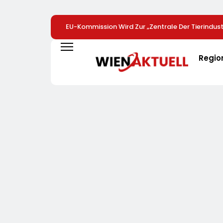
EU-Kommission Wird Zur „Zentrale Der Tierindustr
Tierschutzorganisation Animal Equality Prangert
Brüssel Die Nähe Der EU-Kommission Zur Tierindu
Regio