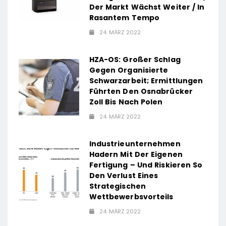
Der Markt Wächst Weiter / In
Rasantem Tempo
24. MÄRZ 2022
HZA-OS: Großer Schlag
Gegen Organisierte
Schwarzarbeit; Ermittlungen
Führten Den Osnabrücker
Zoll Bis Nach Polen
24. MÄRZ 2022
Industrieunternehmen
Hadern Mit Der Eigenen
Fertigung – Und Riskieren So
Den Verlust Eines
Strategischen
Wettbewerbsvorteils
24. MÄRZ 2022