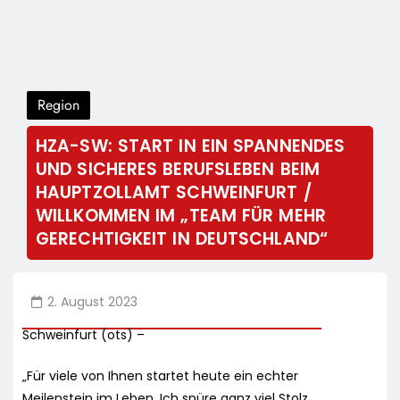
Region
HZA-SW: START IN EIN SPANNENDES
UND SICHERES BERUFSLEBEN BEIM
HAUPTZOLLAMT SCHWEINFURT /
WILLKOMMEN IM „TEAM FÜR MEHR
GERECHTIGKEIT IN DEUTSCHLAND“
2. August 2023
Schweinfurt (ots) –
„Für viele von Ihnen startet heute ein echter
Meilenstein im Leben. Ich spüre ganz viel Stolz