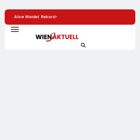
Alice Weidel: Rekord-
Bio-Erfolgskonzept
80 Prozent Sage
Insolvenzen Sind
Wächst Weiter:
NEIN Zu Patenten
Warnsignal –
Eröffnung Der 200.
Saatgut /
Bundesregierung
NATURKIND-Welt Bei
Repräsentative
Verschärft Die
EDEKA
Umfrage In Fünf 
Wirtschaftskrise
Mitgliedstaaten