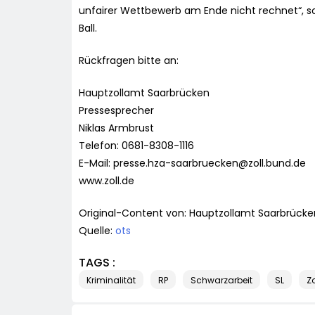
unfairer Wettbewerb am Ende nicht rechnet“, so
Ball.
Rückfragen bitte an:
Hauptzollamt Saarbrücken
Pressesprecher
Niklas Armbrust
Telefon: 0681-8308-1116
E-Mail:
presse.hza-saarbruecken@zoll.bund.de
www.zoll.de
Original-Content von: Hauptzollamt Saarbrücken
Quelle:
ots
TAGS :
Kriminalität
RP
Schwarzarbeit
SL
Zo