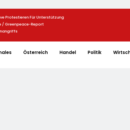
e Protestieren Für Unterstützung
Heißer Saisonauftakt Im All-Blac
le / Greenpeace-Report
Der Exklusiven Grillfürst-Edition
nangriffs
nales
Österreich
Handel
Politik
Wirtsc