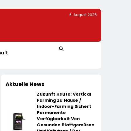
6. August 2026
k-Design: Der Napoleon Rogue PRO-S 525 In
Mandy Schwerendt Wird
haft
Aktuelle News
Zukunft Heute: Vertical
Farming Zu Hause /
Indoor-Farming Sichert
Permanente
Verfügbarkeit Von
Gesunden Blattgemüsen
Und Kräutern / Der