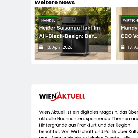
Weitere News
HANDEL
WIRTSCH
hornobyl:
Heißer Saisonauftakt Im
Mandy
ive
All-Black-Design: Der
CCO Vo
Napoleon Rogue PRO-S
13. April 2026
13. A
ei
525 In Der Exklusiven
r
Grillfürst-Edition
zhülle /
ort
lgen Des
Wien Aktuell ist ein digitales Magazin, das übe
aktuelle Nachrichten, spannende Themen un
Hintergründe aus Frankfurt und der Region
berichtet. Von Wirtschaft und Politik über Kult
und Lifestyle bis hin zu lokalen Events – die