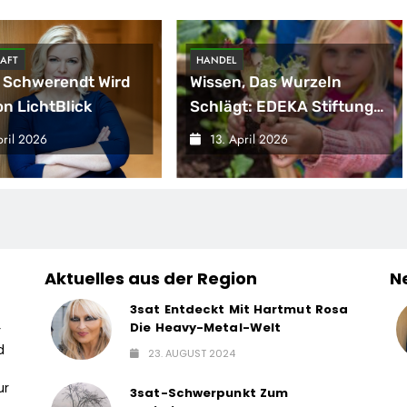
AFT
HANDEL
 Schwerendt Wird
Wissen, Das Wurzeln
n LichtBlick
Schlägt: EDEKA Stiftung
Bringt Wieder
pril 2026
13. April 2026
Gemüsebeete In
Deutschlands Kitas
Aktuelles aus der Region
N
3sat Entdeckt Mit Hartmut Rosa
Die Heavy-Metal-Welt
r
d
23. AUGUST 2024
ur
3sat-Schwerpunkt Zum