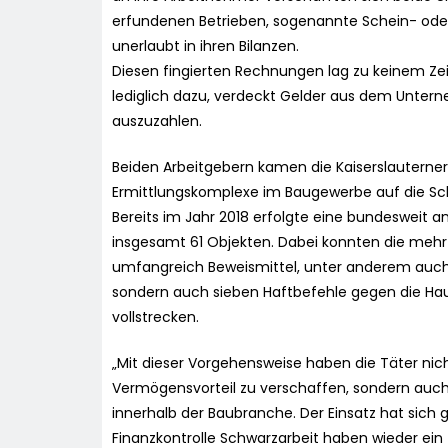
erfundenen Betrieben, sogenannte Schein- od
unerlaubt in ihren Bilanzen.
Diesen fingierten Rechnungen lag zu keinem Zei
lediglich dazu, verdeckt Gelder aus dem Unter
auszuzahlen.
Beiden Arbeitgebern kamen die Kaiserslauterner
Ermittlungskomplexe im Baugewerbe auf die Sch
Bereits im Jahr 2018 erfolgte eine bundeswe
insgesamt 61 Objekten. Dabei konnten die mehr 
umfangreich Beweismittel, unter anderem auch 
sondern auch sieben Haftbefehle gegen die Hau
vollstrecken.
„Mit dieser Vorgehensweise haben die Täter nich
Vermögensvorteil zu verschaffen, sondern auch
innerhalb der Baubranche. Der Einsatz hat sich g
Finanzkontrolle Schwarzarbeit haben wieder ein