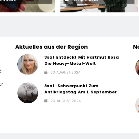
entfernungsmessgerät
Mangal Lernen Können
Aktuelles aus der Region
N
3sat Entdeckt Mit Hartmut Rosa
Die Heavy-Metal-Welt
r
d
23. AUGUST 2024
ur
3sat-Schwerpunkt Zum
Antikriegstag Am 1. September
20. AUGUST 2024