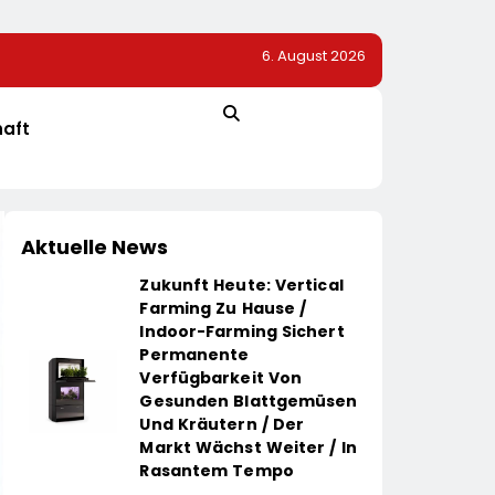
6. August 2026
r Dem Vorjahr
TÜV SÜD: So Finden Verbraucher Das Passende
Laserentfernungsmessgerät
haft
Aktuelle News
Zukunft Heute: Vertical
Farming Zu Hause /
Indoor-Farming Sichert
Permanente
Verfügbarkeit Von
Gesunden Blattgemüsen
Und Kräutern / Der
Markt Wächst Weiter / In
Rasantem Tempo