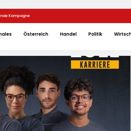
fende Kampagne
Zahl Der Leistungsminderungen Ist 2025 Gegenübe
Gestiegen / BA-Presseinfo Nr. 13
nales
Österreich
Handel
Politik
Wirtsc