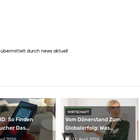
übermittelt durch news aktuell
WIRTSCHAFT
D: So Finden
Vom Dönerstand Zum
ucher Das
Globalerfolg: Was
nde
Franchisenehmer Von
pril 2026
13. April 2026