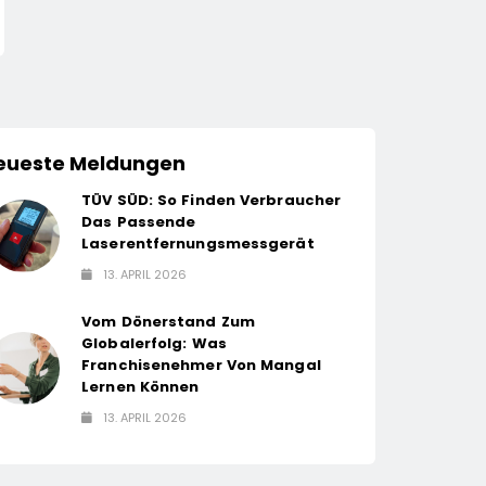
Weitet Sich Aus“
Und Wird Director
Business Develop
eueste Meldungen
TÜV SÜD: So Finden Verbraucher
Das Passende
Laserentfernungsmessgerät
13. APRIL 2026
Vom Dönerstand Zum
Globalerfolg: Was
Franchisenehmer Von Mangal
Lernen Können
13. APRIL 2026