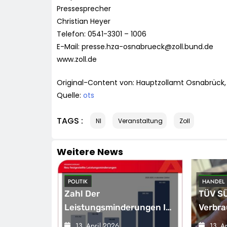
Pressesprecher
Christian Heyer
Telefon: 0541-3301 – 1006
E-Mail:
presse.hza-osnabrueck@zoll.bund.de
www.zoll.de
Original-Content von: Hauptzollamt Osnabrück, 
Quelle:
ots
TAGS :
NI
Veranstaltung
Zoll
Weitere News
POLITIK
HANDEL
 Smarte,
Zahl Der
TÜV SÜ
greifende
Leistungsminderungen Ist
Verbra
2025 Gegenüber Dem
Passe
13. April 2026
13. A