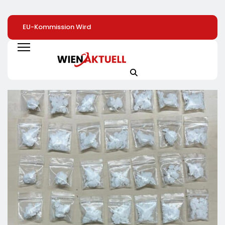
EU-Kommission Wird
Elite Unter Sich: So
Mehr Genuss Zu
Zur „Zentrale Der
Vernetzen Sich
Kleinen Preis: Lidl
Tierindustrie“ /
Deutschlands Top-
Senkt Dauerhaft 
Tierschutzorganisation
Unternehmer Für Die
Preise Für Schok
Animal Equality
Zukunft
/ 26
Prangert Mit
Schokoladenartik
Projektion In Brüssel
Jetzt Bis Zu 13
Die Nähe Der EU-
Prozent Günstige
Kommission Zur
Tierindustrie An