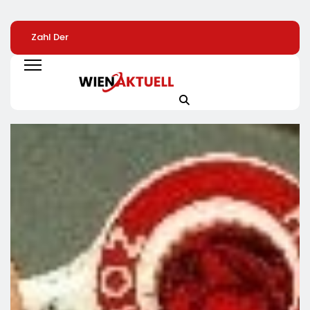
Zahl Der
TÜV SÜD: So Finden
Vom Dönerstand
Leistungsminderungen
Verbraucher Das
Globalerfolg: Wa
Ist 2025 Gegenüber
Passende
Franchisenehmer
Dem Vorjahr
Laserentfernungsmessgerät
Mangal Lernen
Gestiegen / BA-
Können
Presseinfo Nr. 13