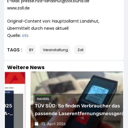
E-Mail:
presse.hza-landshut@zoll.bund.de
www.zoll.de
Original-Content von: Hauptzollamt Landshut,
übermittelt durch news aktuell
Quelle:
ots
TAGS :
BY
Veranstaltung
Zoll
Weitere News
HANDEL
TÜV SÜD: So finden Verbraucher das
passende Laserentfernungsmessgerät
13. April 2026