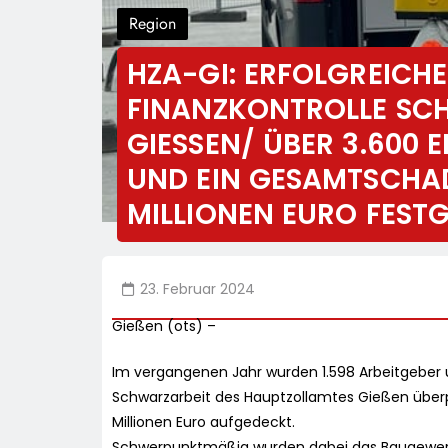
Region
HZA-GI: ERFOLGREICHE
FINANZKONTROLLE SCH
GIESSEN/ ÜBER 3.600 E
ND EIN GESAMTSCHADE
ILLIONEN EURO FESTGE
23. Februar 2024
Gießen (ots) –
Im vergangenen Jahr wurden 1.598 Arbeitgeber u
Schwarzarbeit des Hauptzollamtes Gießen über
Millionen Euro aufgedeckt.
Schwerpunktmäßig wurden dabei das Baugewerbe