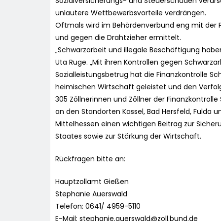
Sozialversicherungs- und Steuerschäden verur
unlautere Wettbewerbsvorteile verdrängen.
Oftmals wird im Behördenverbund eng mit der
und gegen die Drahtzieher ermittelt.
„Schwarzarbeit und illegale Beschäftigung haben
Uta Ruge. „Mit ihren Kontrollen gegen Schwarzarb
Sozialleistungsbetrug hat die Finanzkontrolle Sc
heimischen Wirtschaft geleistet und den Verfolgu
305 Zöllnerinnen und Zöllner der Finanzkontroll
an den Standorten Kassel, Bad Hersfeld, Fulda u
Mittelhessen einen wichtigen Beitrag zur Siche
Staates sowie zur Stärkung der Wirtschaft.
Rückfragen bitte an:
Hauptzollamt Gießen
Stephanie Auerswald
Telefon: 0641/ 4959-5110
E-Mail:
stephanie.auerswald@zoll.bund.de