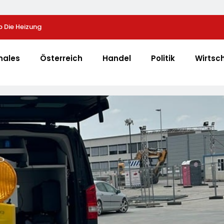
 Die Heizung
40 Jahre Nach Chornobyl: Greenpeace-Aktive Prot
Unterstützung Bei Wiederaufbau Der Zerstörten Sc
Greenpeace-Report Dokumentiert Folgen Des Rus
nales
Österreich
Handel
Politik
Wirtsc
Drohnenangriffs