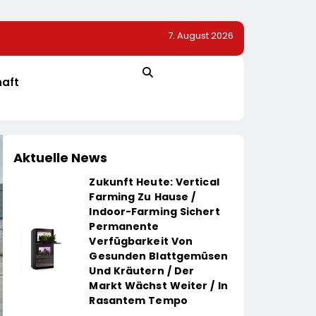
7. August 2026
estieren Für
Aiper Erweitert Den Scuba S1 Zum Start Der Poolsai
hutzhülle /
Funktionen / Das Bewährte Modell Wird Noch Effizien
sischen
Komfortabler In Der Nutzung
haft
Aktuelle News
Zukunft Heute: Vertical
Farming Zu Hause /
Indoor-Farming Sichert
Permanente
Verfügbarkeit Von
Gesunden Blattgemüsen
Und Kräutern / Der
Markt Wächst Weiter / In
Rasantem Tempo