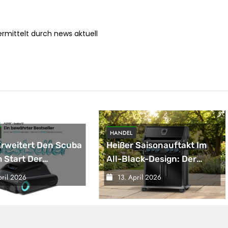
rmittelt durch news aktuell
HANDEL
Erweitert Den Scuba
Heißer Saisonauftakt Im
 Start Der
All-Black-Design: Der
ison Um Neue
Napoleon Rogue PRO-S
pril 2026
13. April 2026
onen / Das
525 In Der Exklusiven
te Modell Wird
Grillfürst-Edition
ffizienter Und
tabler In Der