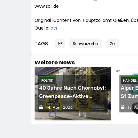
www.zoll.de
Original-Content von: Hauptzollamt Gießen, übe
Quelle:
ots
TAGS :
HE
Schwarzarbeit
Zoll
Weitere News
POLITIK
HANDEL
hen
40 Jahre Nach Chornobyl:
Aiper 
tphone-
Greenpeace-Aktive
S1 Zum
Protestieren Für
Poolsa
14. April 2026
13. A
Unterstützung Bei
Funkti
Wiederaufbau Der
Bewähr
Zerstörten Schutzhülle /
Noch E
Greenpeace-Report
Komfor