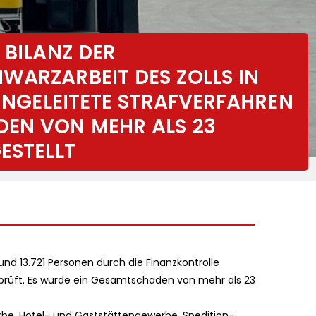
 BILANZ DER
WARZARBEIT DES ZOLLS IN
INGELEITETE STRAFVERFAHREN U
N VON MEHR ALS 23 M
STELLT
nd 13.721 Personen durch die Finanzkontrolle
prüft. Es wurde ein Gesamtschaden von mehr als 23
, Hotel- und Gaststättengewerbe, Spedition-,