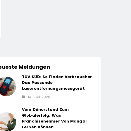
Help Zur Sudan-
LOBECO Treibt Wa
Geberkonferenz: „Größte
Voran: Robert Schü
Humanitäre Krise Der Welt
Kommt Von Servic
13. April 2026
13. April 2026
Weitet Sich Aus“
Und Wird Director
Business Develop
eueste Meldungen
TÜV SÜD: So Finden Verbraucher
Das Passende
Laserentfernungsmessgerät
13. APRIL 2026
Vom Dönerstand Zum
Globalerfolg: Was
Franchisenehmer Von Mangal
Lernen Können