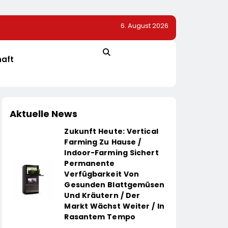
6. August 2026
r Dem Vorjahr
TÜV SÜD: So Finden Verbraucher Das Passende
Laserentfernungsmessgerät
haft
Aktuelle News
Zukunft Heute: Vertical
Farming Zu Hause /
Indoor-Farming Sichert
Permanente
Verfügbarkeit Von
Gesunden Blattgemüsen
Und Kräutern / Der
Markt Wächst Weiter / In
Rasantem Tempo