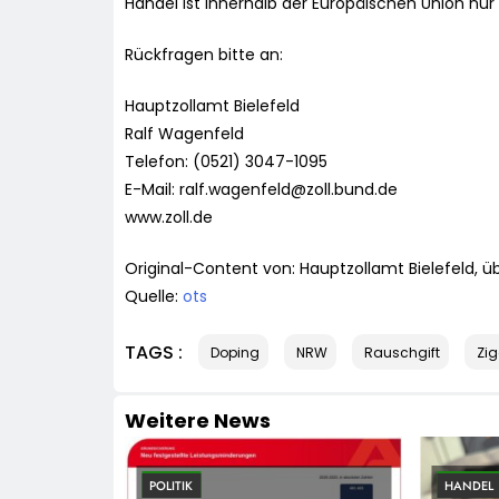
Handel ist innerhalb der Europäischen Union nur
Rückfragen bitte an:
Hauptzollamt Bielefeld
Ralf Wagenfeld
Telefon: (0521) 3047-1095
E-Mail:
ralf.wagenfeld@zoll.bund.de
www.zoll.de
Original-Content von: Hauptzollamt Bielefeld, ü
Quelle:
ots
TAGS :
Doping
NRW
Rauschgift
Zig
Weitere News
POLITIK
HANDEL