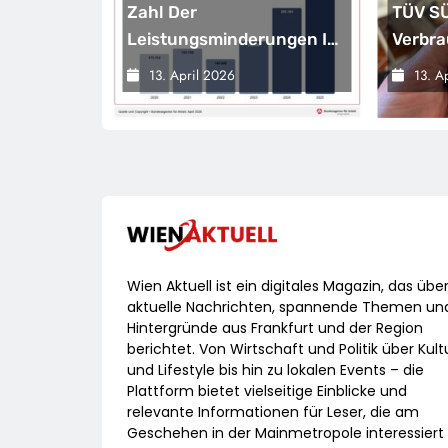
 Smarte,
Zahl Der
TÜV SÜ
greifende
Leistungsminderungen Ist
Verbra
2025 Gegenüber Dem
Passe
13. April 2026
13. A
Vorjahr Gestiegen / BA-
Laser
Presseinfo Nr. 13
Wien Aktuell ist ein digitales Magazin, das übe
aktuelle Nachrichten, spannende Themen un
Hintergründe aus Frankfurt und der Region
berichtet. Von Wirtschaft und Politik über Kult
und Lifestyle bis hin zu lokalen Events – die
Plattform bietet vielseitige Einblicke und
relevante Informationen für Leser, die am
Geschehen in der Mainmetropole interessiert