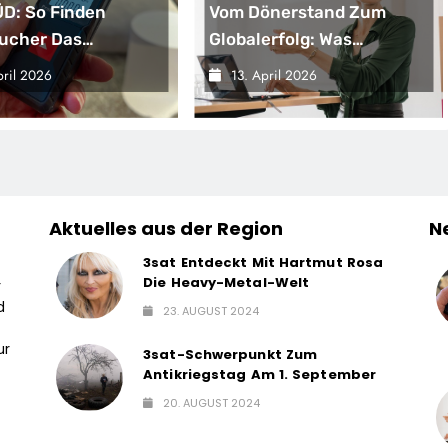
D: So Finden
Vom Dönerstand Zum
ucher Das
Globalerfolg: Was
nde
Franchisenehmer Von
pril 2026
13. April 2026
entfernungsmessgerät
Mangal Lernen Können
Aktuelles aus der Region
N
3sat Entdeckt Mit Hartmut Rosa
Die Heavy-Metal-Welt
r
d
23. AUGUST 2024
ur
3sat-Schwerpunkt Zum
Antikriegstag Am 1. September
20. AUGUST 2024