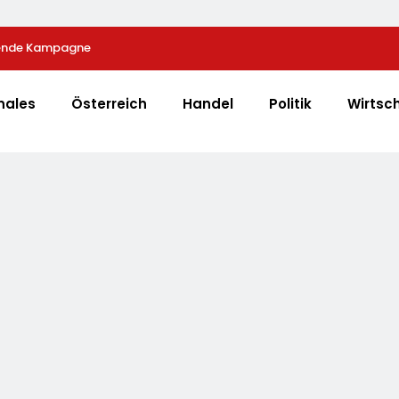
fende Kampagne
Zahl Der Leistungsminderungen Ist 2025 Gegenübe
Gestiegen / BA-Presseinfo Nr. 13
nales
Österreich
Handel
Politik
Wirtsc