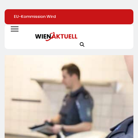
EU-Kommission Wird
Elite Unter Sich: So
Mehr Genuss Zu
Zur „Zentrale Der
Vernetzen Sich
Kleinen Preis: Lidl
Tierindustrie“ /
Deutschlands Top-
Senkt Dauerhaft 
Tierschutzorganisation
Unternehmer Für Die
Preise Für Schok
Animal Equality
Zukunft
/ 26
Prangert Mit
Schokoladenartik
Projektion In Brüssel
Jetzt Bis Zu 13
Die Nähe Der EU-
Prozent Günstige
Kommission Zur
Tierindustrie An