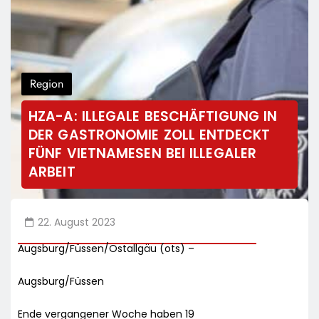
Region
HZA-A: ILLEGALE BESCHÄFTIGUNG IN
DER GASTRONOMIE ZOLL ENTDECKT
FÜNF VIETNAMESEN BEI ILLEGALER
ARBEIT
22. August 2023
Augsburg/Füssen/Ostallgäu (ots) –
Augsburg/Füssen
Ende vergangener Woche haben 19