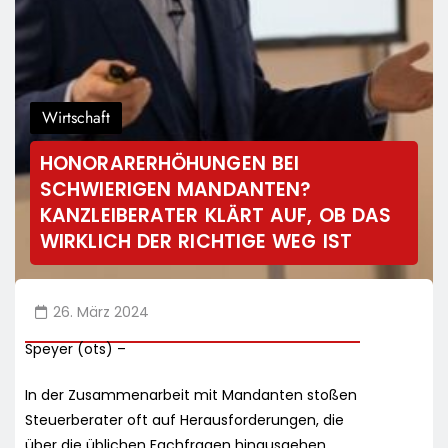
Wirtschaft
HONORARERHÖHUNGEN BEI
SCHWIERIGEN MANDANTEN?
KANZLEIBERATER KLÄRT AUF, OB DAS
WIRKLICH DER RICHTIGE WEG IST
26. März 2024
Speyer (ots) –
In der Zusammenarbeit mit Mandanten stoßen
Steuerberater oft auf Herausforderungen, die
über die üblichen Fachfragen hinausgehen.