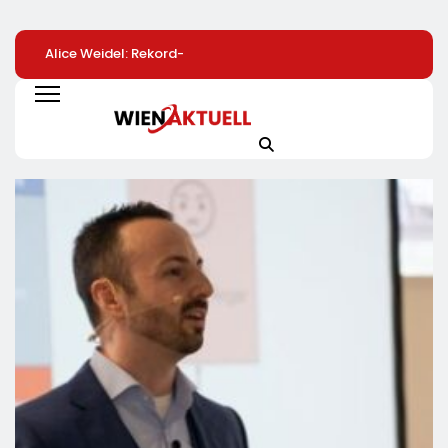
Alice Weidel: Rekord-
Bio-Erfolgskonzept
Warum Firmen Ni
Insolvenzen Sind
Wächst Weiter:
An Benefits Spar
Warnsignal –
Eröffnung Der 200.
Sollten: VW Als G
Bundesregierung
NATURKIND-Welt Bei
Vorbild
Verschärft Die
EDEKA
Wirtschaftskrise