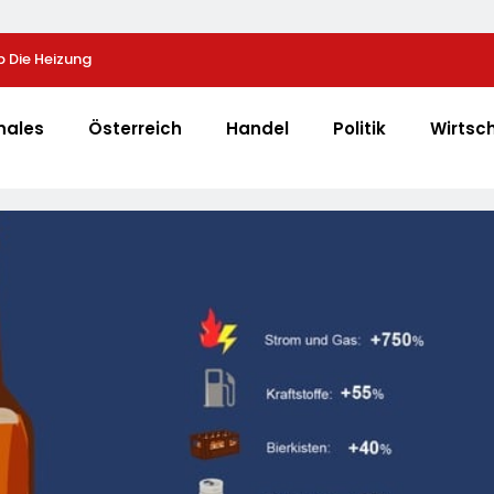
 Die Heizung
40 Jahre Nach Chornobyl: Greenpeace-Aktive Prot
Unterstützung Bei Wiederaufbau Der Zerstörten Sc
Greenpeace-Report Dokumentiert Folgen Des Rus
nales
Österreich
Handel
Politik
Wirtsc
Drohnenangriffs