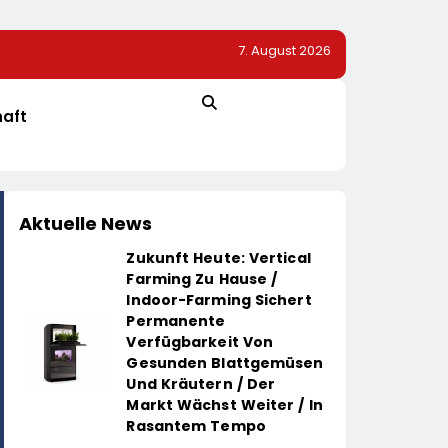
7. August 2026
estieren Für
Heißer Saisonauftakt Im All-Black-Design: Der Napo
hutzhülle /
PRO-S 525 In Der Exklusiven Grillfürst-Edition
sischen
haft
Aktuelle News
Zukunft Heute: Vertical
Farming Zu Hause /
Indoor-Farming Sichert
Permanente
Verfügbarkeit Von
Gesunden Blattgemüsen
Und Kräutern / Der
Markt Wächst Weiter / In
Rasantem Tempo