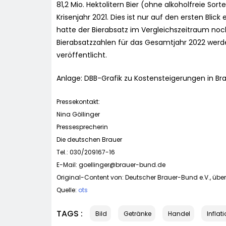
81,2 Mio. Hektolitern Bier (ohne alkoholfreie So
Krisenjahr 2021. Dies ist nur auf den ersten Blic
hatte der Bierabsatz im Vergleichszeitraum noch 
Bierabsatzzahlen für das Gesamtjahr 2022 wer
veröffentlicht.
Anlage: DBB-Grafik zu Kostensteigerungen in Br
Pressekontakt:
Nina Göllinger
Pressesprecherin
Die deutschen Brauer
Tel.: 030/209167-16
E-Mail:
goellinger@brauer-bund.de
Original-Content von: Deutscher Brauer-Bund e.V., über
Quelle:
ots
TAGS :
Bild
Getränke
Handel
Inflat