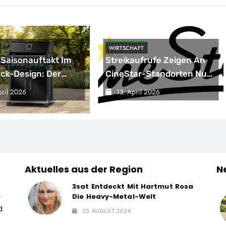
WIRTSCHAFT
 Saisonauftakt Im
Streikaufrufe Zeigen An
ack-Design: Der
CineStar-Standorten Nur
eon Rogue PRO-S
Geringe Auswirkung Auf
pril 2026
13. April 2026
 Der Exklusiven
Den Kinobetrieb
rst-Edition
Aktuelles aus der Region
N
3sat Entdeckt Mit Hartmut Rosa
Die Heavy-Metal-Welt
r
d
23. AUGUST 2024