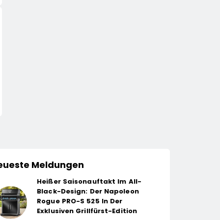
WIRTSCHAFT
HANDEL
Mandy Schwerendt Wird
Wissen, Das Wurze
CCO Von LichtBlick
Schlägt: EDEKA St
Bringt Wieder
13. April 2026
13. April 2026
Gemüsebeete In
Deutschlands Kita
eueste Meldungen
Heißer Saisonauftakt Im All-
Black-Design: Der Napoleon
Rogue PRO-S 525 In Der
Exklusiven Grillfürst-Edition