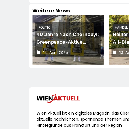
Weitere News
POLITIK
HANDEL
hen
40 Jahre Nach Chornobyl:
Heißer
tphone-
Greenpeace-Aktive
All-Bl
Protestieren Für
Napol
14. April 2026
13. A
Unterstützung Bei
525 In
Wiederaufbau Der
Grillfü
Zerstörten Schutzhülle /
Greenpeace-Report
Dokumentiert Folgen Des
Russischen
Drohnenangriffs
Wien Aktuell ist ein digitales Magazin, das übe
aktuelle Nachrichten, spannende Themen un
Hintergründe aus Frankfurt und der Region