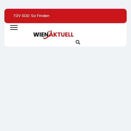
TÜV SÜD: So Finden
Help Zur Sudan-
1. Hamburger
Verbraucher Das
Geberkonferenz:
Batterietag:
Passende
„Größte Humanitäre
Wissenschaft Un
Laserentfernungsmessgerät
Krise Der Welt Weitet
Wirtschaft Sind S
Sich Aus“
Einig / Die
Energiewende
Braucht Speicher,
Nicht Stillstand