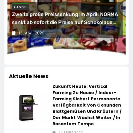
HANDEL
Zweite große Preissenkung im April: NORMA
senkt ab sofort die Preise auf Schokolade
und Käse um bis zu 16 Prozent / Mit
15. April 2026
LECKERROM, CREMISEE, EXCELSIOR süßer
und herzhafter Genuss
Aktuelle News
Zukunft Heute: Vertical
Farming Zu Hause / Indoor-
Farming Sichert Permanente
Verfügbarkeit Von Gesunden
Blattgemüsen Und Kräutern /
Der Markt Wächst Weiter / In
Rasantem Tempo
24. MÄRZ 2022