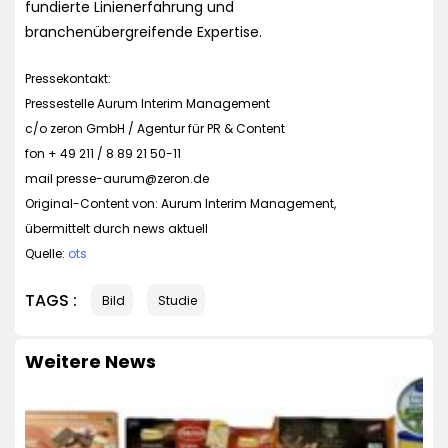
fundierte Linienerfahrung und
branchenübergreifende Expertise.
Pressekontakt:
Pressestelle Aurum Interim Management
c/o zeron GmbH / Agentur für PR & Content
fon + 49 211 / 8 89 21 50-11
mail
presse-aurum@zeron.de
Original-Content von: Aurum Interim Management,
übermittelt durch news aktuell
Quelle:
ots
TAGS :
Bild
Studie
Weitere News