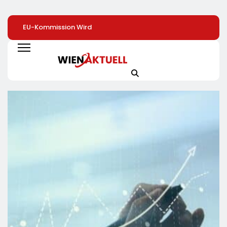
EU-Kommission Wird
Zweite Große
Arbeit Für Rund 2
Zur „Zentrale Der
Preissenkung Im April:
Dollar Pro Stunde
Tierindustrie“ /
NORMA Senkt Ab
Humanoide Robo
Tierschutzorganisation
Sofort Die Preise Auf
Als Nächste Billi
Animal Equality
Schokolade Und Käse
Dollar-Industrie
Prangert Mit
Um Bis Zu 16 Prozent /
Projektion In Brüssel
Mit LECKERROM,
Die Nähe Der EU-
CREMISEE, EXCELSIOR
Kommission Zur
Süßer Und Herzhafter
Tierindustrie An
Genuss