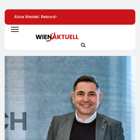
Alice Weidel: Rekord-
Bio-Erfolgskonzept
Warum Firmen Ni
Insolvenzen Sind
Wächst Weiter:
An Benefits Spar
Warnsignal –
Eröffnung Der 200.
Sollten: VW Als G
Bundesregierung
NATURKIND-Welt Bei
Vorbild
Verschärft Die
EDEKA
Wirtschaftskrise