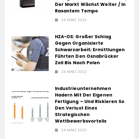
Der Markt Wächst Weiter / In
Rasantem Tempo
24. MÄRZ 2022
HZA-OS: Großer Schlag
Gegen Organisierte
Schwarzarbeit; Ermittlungen
Führten Den Osnabrücker
Zoll Bis Nach Polen
24. MÄRZ 2022
Industrieunternehmen
Hadern Mit Der Eigenen
Fertigung – Und Riskieren So
Den Verlust Eines
Strategischen
Wettbewerbsvorteils
24. MÄRZ 2022