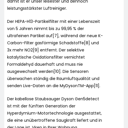
damit ist er unser leisester und dennoch
leistungsstärkster Luftreiniger.
Der HEPA-H13-Partikelfilter mit einer Lebenszeit
von 5 Jahren nimmt bis zu 99,95 % der
ultrafeinen Partikel auf[7], während der neue K-
Carbon-Filter gasförmige Schadstoffe[8] und
3x mehr NO2[9] entfernt. Der selektive
katalytische Oxidationsfilter vernichtet
Formaldehyd dauerhaft und muss nie
ausgewechselt werden[10]. Die Sensoren
überwachen ständig die Raumluftqualität und
senden Live-Daten an die MyDysonTM-App[11].
Der kabellose Staubsauger Dyson Gen5detect
ist mit der fünften Generation der
Hyperdymium-Motortechnologie ausgestattet,
die eine unübertroffene Saugkraft liefert und in
der Lage ist, Viren in Ihrer Wohnung