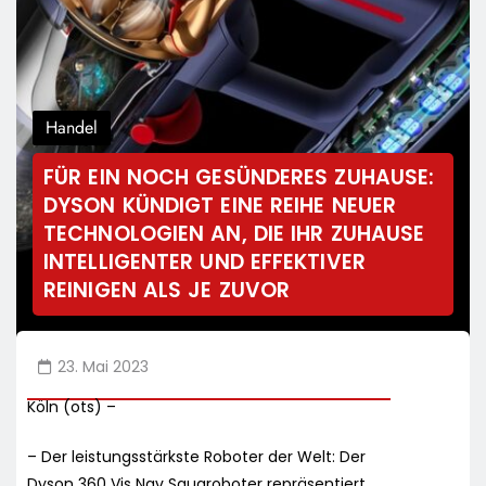
Handel
FÜR EIN NOCH GESÜNDERES ZUHAUSE:
DYSON KÜNDIGT EINE REIHE NEUER
TECHNOLOGIEN AN, DIE IHR ZUHAUSE
INTELLIGENTER UND EFFEKTIVER
REINIGEN ALS JE ZUVOR
23. Mai 2023
Köln (ots) –
– Der leistungsstärkste Roboter der Welt: Der
Dyson 360 Vis Nav Saugroboter repräsentiert