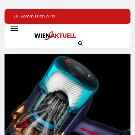
EU-Kommission Wird
Mehr Genuss Zum
Sysmex Europe
Zur „Zentrale Der
Kleinen Preis: Lidl
Eröffnet Offiziell
Tierindustrie“ /
Senkt Dauerhaft Die
Seinen Neuen
Tierschutzorganisation
Preise Für Schokolade
Campus In Hamb
Animal Equality
/ 26
Und Setzt Damit
Prangert Mit
Schokoladenartikel
Maßstäbe Für
Projektion In Brüssel
Jetzt Bis Zu 13
Zukunftsorientier
Die Nähe Der EU-
Prozent Günstiger
Arbeitsumgebun
Kommission Zur
Tierindustrie An