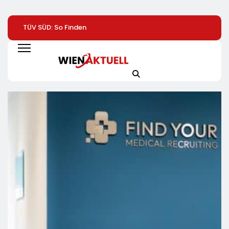
TÜV SÜD: So Finden
Vom Dönerstand Zum
Help Zur Sudan-
Verbraucher Das
Globalerfolg: Was
Geberkonferenz:
Passende
Franchisenehmer Von
„Größte Humanit
Laserentfernungsmessgerät
Mangal Lernen
Krise Der Welt We
Können
Sich Aus“