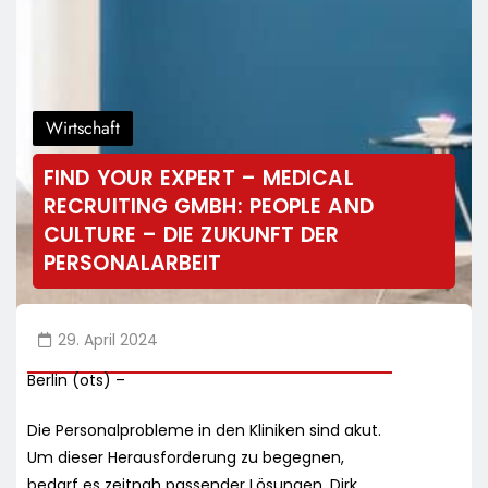
Wirtschaft
FIND YOUR EXPERT – MEDICAL
RECRUITING GMBH: PEOPLE AND
CULTURE – DIE ZUKUNFT DER
PERSONALARBEIT
29. April 2024
Berlin (ots) –
Die Personalprobleme in den Kliniken sind akut.
Um dieser Herausforderung zu begegnen,
bedarf es zeitnah passender Lösungen. Dirk