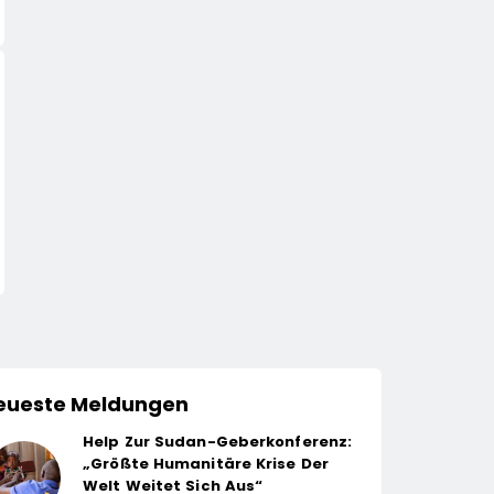
WIRTSCHAFT
POLITIK
1. Hamburger Batterietag:
Bischof Bertram M
Wissenschaft Und
Beendet Reise Nac
Wirtschaft Sind Sich Einig
Sarajevo
13. April 2026
10. April 2026
/ Die Energiewende
Braucht Speicher, Nicht
Stillstand
eueste Meldungen
Help Zur Sudan-Geberkonferenz:
„Größte Humanitäre Krise Der
Welt Weitet Sich Aus“