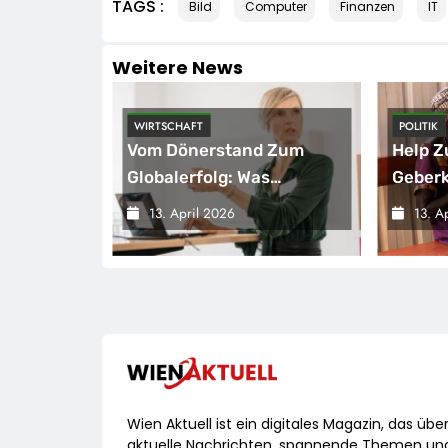
TAGS :
Bild
Computer
Finanzen
IT
Weitere News
WIRTSCHAFT
POLITIK
den
Vom Dönerstand Zum
Help Z
Globalerfolg: Was
Geberk
Franchisenehmer Von
Humani
13. April 2026
13. A
gsmessgerät
Mangal Lernen Können
Weitet
Wien Aktuell ist ein digitales Magazin, das übe
aktuelle Nachrichten, spannende Themen un