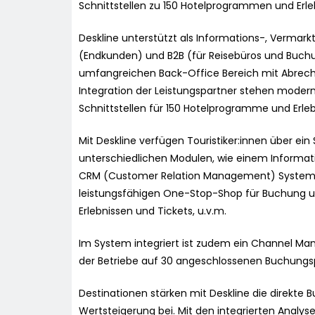
Schnittstellen zu 150 Hotelprogrammen und Erleb
Deskline unterstützt als Informations-, Verma
(Endkunden) und B2B (für Reisebüros und Buchu
umfangreichen Back-Office Bereich mit Abrechn
Integration der Leistungspartner stehen moder
Schnittstellen für 150 Hotelprogramme und Erle
Mit Deskline verfügen Touristiker:innen über ei
unterschiedlichen Modulen, wie einem Inform
CRM (Customer Relation Management) System,
leistungsfähigen One-Stop-Shop für Buchung u
Erlebnissen und Tickets, u.v.m.
Im System integriert ist zudem ein Channel M
der Betriebe auf 30 angeschlossenen Buchungsp
Destinationen stärken mit Deskline die direkte B
Wertsteigerung bei. Mit den integrierten Analys