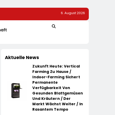
6. August 2026
senehmer Von
Help Zur Sudan-Geberkonferenz: „Größte Humanitäre
Welt Weitet Sich Aus“
haft
Aktuelle News
Zukunft Heute: Vertical
Farming Zu Hause /
Indoor-Farming Sichert
Permanente
Verfügbarkeit Von
Gesunden Blattgemüsen
Und Kräutern / Der
Markt Wächst Weiter / In
Rasantem Tempo