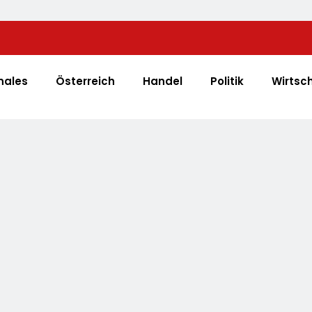
Vom Dönerstand Zum Globalerfolg: Was Franchi
Mangal Lernen Können
nales
Österreich
Handel
Politik
Wirtsc