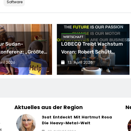
Software
WIRTSCHAFT
ur Sudan-
LOBECO Treibt Wachstum
onferenz: „Größte
Voran: Robert Schütt
täre Krise Der Welt
Kommt Von Serviceplan
pril 2026
13. April 2026
 Sich Aus“
Und Wird Director
Business Development
Aktuelles aus der Region
N
3sat Entdeckt Mit Hartmut Rosa
Die Heavy-Metal-Welt
r
d