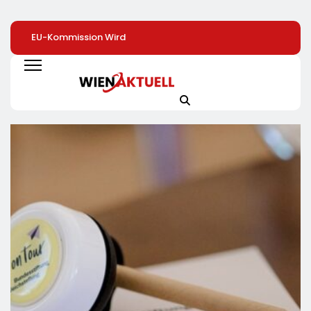
EU-Kommission Wird
Zweite Große
Arbeit Für Rund 2
Zur „Zentrale Der
Preissenkung Im April:
Dollar Pro Stunde
Tierindustrie“ /
NORMA Senkt Ab
Humanoide Robo
Tierschutzorganisation
Sofort Die Preise Auf
Als Nächste Billi
Animal Equality
Schokolade Und Käse
Dollar-Industrie
Prangert Mit
Um Bis Zu 16 Prozent /
Projektion In Brüssel
Mit LECKERROM,
Die Nähe Der EU-
CREMISEE, EXCELSIOR
Kommission Zur
Süßer Und Herzhafter
Tierindustrie An
Genuss