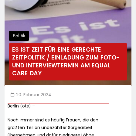
Politik
ES IST ZEIT FÜR EINE GERECHTE
ZEITPOLITIK / EINLADUNG ZUM FOTO-
UND INTERVIEWTERMIN AM EQUAL
CARE DAY
20. Februar 2024
Berlin (ots) –
Noch immer sind es häufig Frauen, die den
größten Teil an unbezahlter Sorgearbeit
übernehmen und dafür niedrigere Löhne,