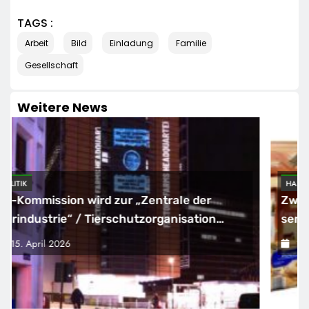
TAGS :
Arbeit
Bild
Einladung
Familie
Gesellschaft
Weitere News
HANDEL
Zweite große Preissenkung im April: NORMA
senkt ab sofort die Preise auf Schokolade
und Käse um bis zu 16 Prozent / Mit
15. April 2026
LECKERROM, CREMISEE, EXCELSIOR süßer
und herzhafter Genuss