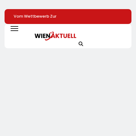
Vom Wettbewerb Zur
Lidl Senkt Erneut Als
Batteriespeicher 
Kooperation:
Erster Den Butterpreis
Investmentklasse
Interreg-Projekt
/ Der
Marc Hegemann 
Business Twin Sorgt
Lebensmitteleinzelhändler
Mark Breit Von
Für Wirtschaftliche
Gibt Sinkende
PVMarktplatz
Zusammenarbeit
Rohstoffpreise
Verraten, Warum
Konsequent An Die
Smarte Anleger J
Kunden Weiter
Auf Standalone-
Speicher Setzen