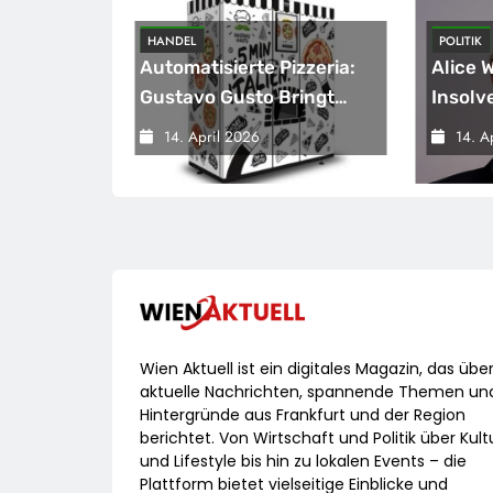
HANDEL
POLITIK
sicherung
Automatisierte Pizzeria:
Alice 
eichnet
Gustavo Gusto Bringt
Insolv
Innovationsprojekt
Warnsi
14. April 2026
14. A
„Gustavomat“ An Den
Bunde
Start
Versch
Wirtsc
Wien Aktuell ist ein digitales Magazin, das übe
aktuelle Nachrichten, spannende Themen un
Hintergründe aus Frankfurt und der Region
berichtet. Von Wirtschaft und Politik über Kult
und Lifestyle bis hin zu lokalen Events – die
Plattform bietet vielseitige Einblicke und