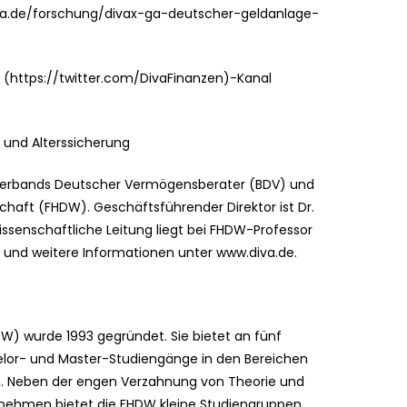
/diva.de/forschung/divax-ga-deutscher-geldanlage-
r (https://twitter.com/DivaFinanzen)-Kanal
 und Alterssicherung
esverbands Deutscher Vermögensberater (BDV) und
chaft (FHDW). Geschäftsführender Direktor ist Dr.
wissenschaftliche Leitung liegt bei FHDW-Professor
A und weitere Informationen unter www.diva.de.
W) wurde 1993 gegründet. Sie bietet an fünf
lor- und Master-Studiengänge in den Bereichen
an. Neben der engen Verzahnung von Theorie und
rnehmen bietet die FHDW kleine Studiengruppen,