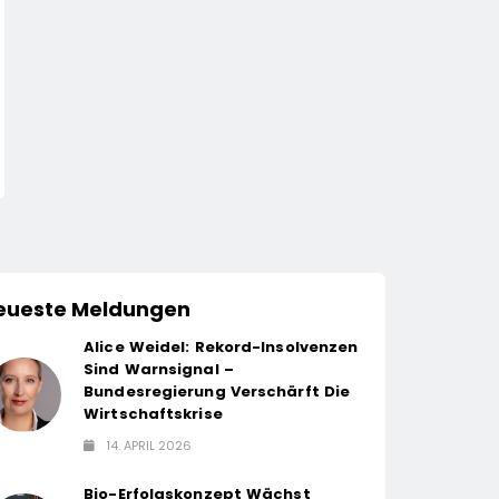
WIRTSCHAFT
WIRTSCHAFT
Jobs.de Baut Führungs-
Hektische Vorgese
Und
Sind Gefährlich
Wachstumskompetenz
14. April 2026
14. April 2026
Aus / Wolfgang Weber
Übernimmt Schlüsselrolle
Für Marktposition,
Partnerschaften Und
Weiterentwicklung Des
eueste Meldungen
Stellenportals Im Jobiqo-
Netzwerk
Alice Weidel: Rekord-Insolvenzen
Sind Warnsignal –
Bundesregierung Verschärft Die
Wirtschaftskrise
14. APRIL 2026
Bio-Erfolgskonzept Wächst