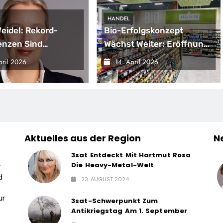
HANDEL
Weidel: Rekord-
Bio-Erfolgskonzept
enzen Sind
Wächst Weiter: Eröffnung
gnal –
Der 200. NATURKIND-Welt
pril 2026
14. April 2026
sregierung
Bei EDEKA
ärft Die
haftskrise
Aktuelles aus der Region
N
3sat Entdeckt Mit Hartmut Rosa
Die Heavy-Metal-Welt
r
d
23. AUGUST 2024
ur
3sat-Schwerpunkt Zum
Antikriegstag Am 1. September