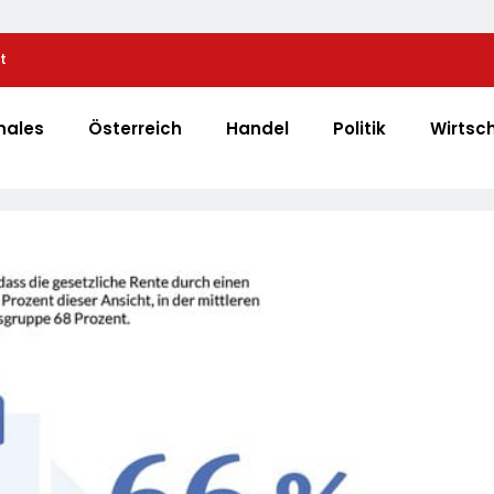
t
Automatisierte Pizzeria: Gustavo Gusto Bringt Inn
„Gustavomat“ An Den Start
nales
Österreich
Handel
Politik
Wirtsc