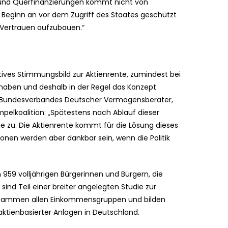
 und Querfinanzierungen kommt nicht von
on Beginn an vor dem Zugriff des Staates geschützt
 Vertrauen aufzubauen.“
itives Stimmungsbild zur Aktienrente, zumindest bei
 haben und deshalb in der Regel das Konzept
DV Bundesverbandes Deutscher Vermögensberater,
pelkoalition: „Spätestens nach Ablauf dieser
e zu. Die Aktienrente kommt für die Lösung dieses
ionen werden aber dankbar sein, wenn die Politik
 959 volljährigen Bürgerinnen und Bürgern, die
sind Teil einer breiter angelegten Studie zur
tstammen allen Einkommensgruppen und bilden
aktienbasierter Anlagen in Deutschland.