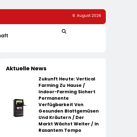
8. August 2026
ovationsprojekt
Alice Weidel: Rekord-Insolvenzen Sind Warnsignal –
Bundesregierung Verschärft Die Wirtschaftskrise
haft
Aktuelle News
Zukunft Heute: Vertical
Farming Zu Hause /
Indoor-Farming Sichert
Permanente
Verfügbarkeit Von
Gesunden Blattgemüsen
Und Kräutern / Der
Markt Wächst Weiter / In
Rasantem Tempo