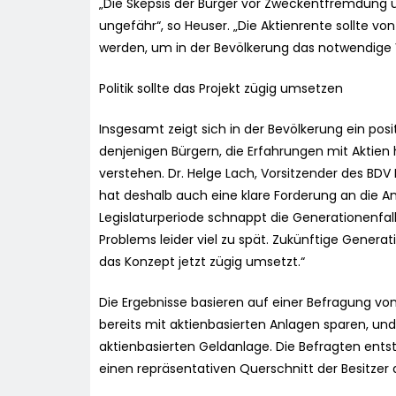
„Die Skepsis der Bürger vor Zweckentfremdung
ungefähr“, so Heuser. „Die Aktienrente sollte v
werden, um in der Bevölkerung das notwendige
Politik sollte das Projekt zügig umsetzen
Insgesamt zeigt sich in der Bevölkerung ein pos
denjenigen Bürgern, die Erfahrungen mit Aktien
verstehen. Dr. Helge Lach, Vorsitzender des B
hat deshalb auch eine klare Forderung an die Am
Legislaturperiode schnappt die Generationenfall
Problems leider viel zu spät. Zukünftige Generat
das Konzept jetzt zügig umsetzt.“
Die Ergebnisse basieren auf einer Befragung von
bereits mit aktienbasierten Anlagen sparen, und 
aktienbasierten Geldanlage. Die Befragten en
einen repräsentativen Querschnitt der Besitzer 