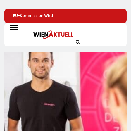
EU-Kommission Wird
Mehr Genuss Zum
Sysmex Europe
Zur „Zentrale Der
Kleinen Preis: Lidl
Eröffnet Offiziell
Tierindustrie“ /
Senkt Dauerhaft Die
Seinen Neuen
Tierschutzorganisation
Preise Für Schokolade
Campus In Hamb
Animal Equality
/ 26
Und Setzt Damit
Prangert Mit
Schokoladenartikel
Maßstäbe Für
Projektion In Brüssel
Jetzt Bis Zu 13
Zukunftsorientier
Die Nähe Der EU-
Prozent Günstiger
Arbeitsumgebun
Kommission Zur
Tierindustrie An