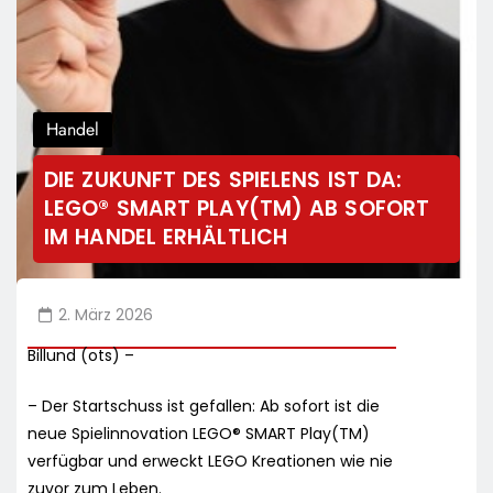
Handel
DIE ZUKUNFT DES SPIELENS IST DA:
LEGO® SMART PLAY(TM) AB SOFORT
IM HANDEL ERHÄLTLICH
2. März 2026
Billund (ots) –
– Der Startschuss ist gefallen: Ab sofort ist die
neue Spielinnovation LEGO® SMART Play(TM)
verfügbar und erweckt LEGO Kreationen wie nie
zuvor zum Leben.