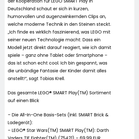
der Kooperation für LEGO SMART Play in
Deutschland schaut er sich in kurzen,
humorvollen und augenzwinkernden Clips an,
welche moderne Technik in den Steinen steckt.
„Ich finde es wirklich faszinierend, was LEGO mit
seiner neuen Technologie macht: Dass ein
Modell jetzt direkt darauf reagiert, wie ich damit
spiele – ganz ohne Tablet oder Smartphone –
das ist schon echt cool. Ich bin gespannt, was
die unbändige Fantasie der Kinder damit alles
anstellt!“, sagt Tobias Krell.
Das gesamte LEGO® SMART Play(TM) Sortiment
auf einen Blick
– Die All-In-One Basis-Sets (Inkl. SMART Brick &
Ladegerät):
– LEGO® Star Wars(TM) SMART Play(TM): Darth
Vaders TIE Fighter(TM) (75421) – 69,99 EUR