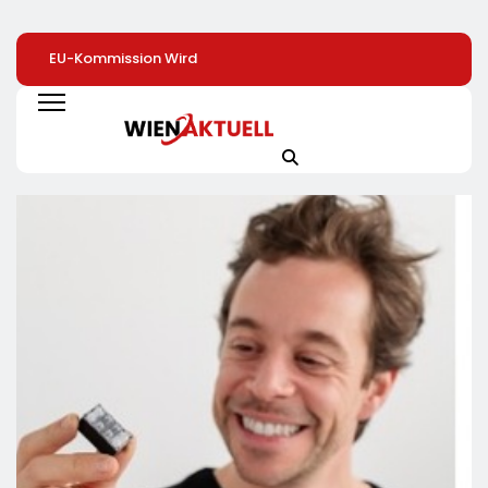
EU-Kommission Wird
Beschäftigte Ü50
Warum
Zur „Zentrale Der
Profitieren Deutlich
Zimmerpflanzen 
Tierindustrie“ /
Seltener Von
Heimlichen Helde
Tierschutzorganisation
Weiterbildung
Des Alltags Sind 
Animal Equality
Von Besserem
Prangert Mit
Raumklima Bis Zu
Projektion In Brüssel
Mehr Kreativität 
Die Nähe Der EU-
Aktuelle Toom-
Kommission Zur
Umfrage Zeigt
Tierindustrie An
Positive Effekte 
Zimmerpflanzen