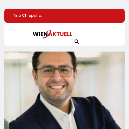
Tino Chrupalla:
Konstituierung Des
Abkehr Vom
Steuern Auf Strom
Innovationsrats Für
Fleischvergleich:
Und Energie Senken
Deutschland
GREEN MOUNTAI
Forciert
Eigenständige
Kategorie Im Pla
Based-Markt