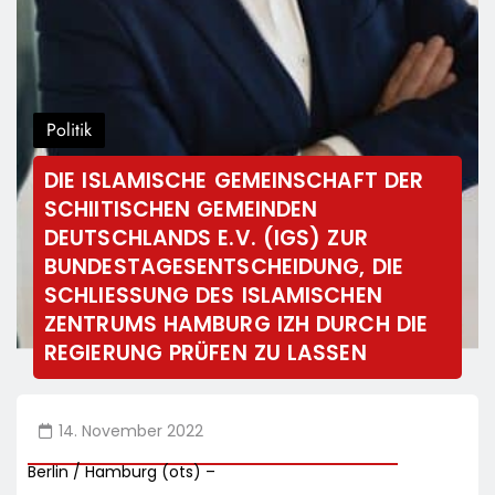
Politik
DIE ISLAMISCHE GEMEINSCHAFT DER
SCHIITISCHEN GEMEINDEN
DEUTSCHLANDS E.V. (IGS) ZUR
BUNDESTAGESENTSCHEIDUNG, DIE
SCHLIESSUNG DES ISLAMISCHEN Z
ENTRUMS HAMBURG IZH DURCH DIE R
EGIERUNG PRÜFEN ZU LASSEN
14. November 2022
Berlin / Hamburg (ots) –