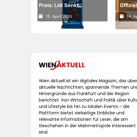
Preis: Lidl Senkt
Offizi
Dauerhaft Die Preise Für
Campu
15. April 2026
14. A
isation
Schokolade / 26
Setzt 
Prangert
Schokoladenartikel Jetzt
Maßstä
 Brüssel
Bis Zu 13 Prozent
Zukunf
-
Günstiger
Arbei
Wien Aktuell ist ein digitales Magazin, das übe
aktuelle Nachrichten, spannende Themen un
Hintergründe aus Frankfurt und der Region
berichtet. Von Wirtschaft und Politik über Kult
und Lifestyle bis hin zu lokalen Events – die
Plattform bietet vielseitige Einblicke und
relevante Informationen für Leser, die am
Geschehen in der Mainmetropole interessiert
sind.