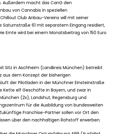
son. Außerdem macht das CanG den
nbau von Cannabis in speziellen
hillout Club Anbau-Vereins will mit seiner
 Saturnstraße 61 mit separatem Eingang residiert,
Die Ernte wird bei einem Monatsbeitrag von 150 Euro
t Sitz in Aschheim (Landkreis München) betreibt
z aus dem Konzept der bisherigen
läuft der Pilotladen in der Münchner Einsteinstraße
e Kette elf Geschäfte in Bayern, und zwar in
), München (2x), Landshut, Regensburg und
ungszentrum für die Ausbildung von bundesweiten
ukünftige Franchise-Partner sollen vor Ort den
sen über den nachhaltigen Rohstoff erwerben.
 über die Münchner Ostumfahrung A99 (Ausfahrt