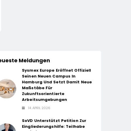
Zu Wenig:
Dreifach Ausgezei
Bundesregierung Bleibt
14. April 2026
14. April 2026
Echte Entlastung
Schuldig
eueste Meldungen
Sysmex Europe Eröffnet Offiziell
Seinen Neuen Campus In
Hamburg Und Setzt Damit Neue
Maßstäbe Für
Zukunftsorientierte
Arbeitsumgebungen
14. APRIL 2026
SoVD Unterstützt Petition Zur
Eingliederungshilfe: Teilhabe