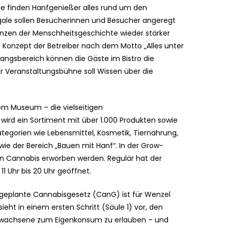
e finden Hanfgenießer alles rund um den
gale sollen Besucherinnen und Besucher angeregt
lanzen der Menschheitsgeschichte wieder stärker
Konzept der Betreiber nach dem Motto „Alles unter
gangsbereich können die Gäste im Bistro die
 Veranstaltungsbühne soll Wissen über die
em Museum – die vielseitigen
ird ein Sortiment mit über 1.000 Produkten sowie
ategorien wie Lebensmittel, Kosmetik, Tiernahrung,
owie der Bereich „Bauen mit Hanf“. In der Grow-
n Cannabis erworben werden. Regulär hat der
 Uhr bis 20 Uhr geöffnet.
 geplante Cannabisgesetz (CanG) ist für Wenzel
ieht in einem ersten Schritt (Säule 1) vor, den
Erwachsene zum Eigenkonsum zu erlauben – und