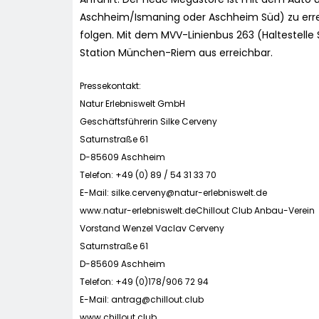
Aschheim/Ismaning oder Aschheim Süd) zu errei
folgen. Mit dem MVV-Linienbus 263 (Haltestelle
Station München-Riem aus erreichbar.
Pressekontakt:
Natur Erlebniswelt GmbH
Geschäftsführerin Silke Cerveny
Saturnstraße 61
D-85609 Aschheim
Telefon: +49 (0) 89 / 54 31 33 70
E-Mail:
silke.cerveny@natur-erlebniswelt.de
www.natur-erlebniswelt.deChillout Club Anbau-Verein
Vorstand Wenzel Vaclav Cerveny
Saturnstraße 61
D-85609 Aschheim
Telefon: +49 (0)178/906 72 94
E-Mail:
antrag@chillout.club
www.chillout.club