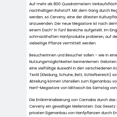
Auf mehr als 800 Quadratmetern Verkaufsfläch
nachhaltigen Rohstoff. Mit dem Gang durch Re
werden, so Cerveny, eine der ältesten Kulturpf
anzuwenden. Der neue Megastore ist nach dem 
einem Dach“ in fünf Bereiche aufgeteilt. Im Ein
schmackhaften Hanfprodukte probieren, auf der
vielseitige Pflanze vermittelt werden.
Besucherinnen und Besucher sollen – wie in ein
Nutzungsmöglichkeiten kennenlernen: Geboten w
eine vielfältige Auswahl in den verschiedenen K
Textil (Kleidung, Schuhe, Bett, Schlafbereich) s
Abteilung können Utensilien zum Eigenanbau vo
Hanf-Megastore von Mittwoch bis Samstag von 11
Die Entkriminalisierung von Cannabis durch das
Cerveny ein gewaltiger Meilenstein. Das Gesetz s
privaten Eigenanbau von Hanfpflanzen durch 