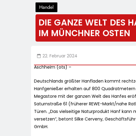
Handel
DIE GANZE WELT DES 
IM MÜNCHNER OSTEN
22. Februar 2024
Aschheim (ots) –
Deutschlands größter Hanfladen kommt rechtzei
Hanfgenießer erhalten auf 800 Quadratmetern V
Megastore mit der ganzen Welt des Hanfes eröff
Saturnstraße 61 (früherer REWE-Markt/nahe Ra
Türen. „Das vielseitige Naturprodukt Hanf kann
versetzen“, betont Silke Cerveny, Geschäftsfüh
GmbH.