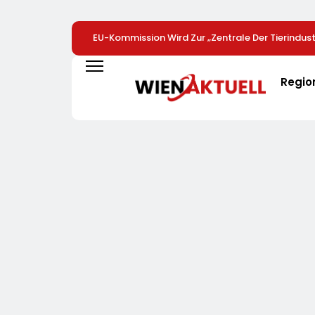
EU-Kommission Wird Zur „Zentrale Der Tierindustr
Tierschutzorganisation Animal Equality Prangert
Brüssel Die Nähe Der EU-Kommission Zur Tierindu
Regio