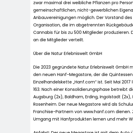
zwar maximal drei weibliche Pflanzen pro Per
gemeinschaftlichen, nicht-gewerblichen Eigena
Anbauvereinigungen möglich. Der Vorstand des C
Organisation, die im abgetrennten Rückgebäude
Cannabis für bis zu 500 Mitglieder produzieren. 
an die Mitglieder verteilt.
Über die Natur Erlebniswelt GmbH
Die 2023 gegründete Natur Erlebniswelt GmbH mi
den neuen Hanf-Megastore, der die Quintessen
Einzelhandelskette „Hanf.com“ ist. Seit Mai 2017 
163. Nach einer Konsolidierungsphase betreibt di
Augsburg (2x), Baldham, Erding, Ingolstadt (2x
Rosenheim. Der neue Megastore wird als Schul
Franchise-Partnern von www.hanf.com dienen. Z
Umgang mit Hanfprodukten lernen und mehr Wis
Anfahrt: Der neue Megastore ist mit dem Auto