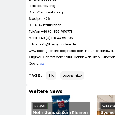
Pressebüro König
Dipl.-Kfm. Josef König
Stadtplatz 26
D-84347 Pfarrkirchen
Telefon +49 (0) 8561/910771
Mobil: +49 (0) 171/ 44 59 706
E-Mail:
info@koenig-online.de
www.koenig-online.de/pressefach_natur_erlebniswelt
Original-Content von: Natur Erlebniswelt GmbH, übermit
Quelle:
ots
TAGS :
Bild
Lebensmittel
Weitere News
HANDEL
WIRTSCH
ird Zur
Mehr Genuss Zum Kleinen
Sysmex