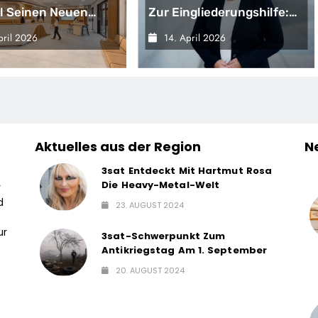
ell Seinen Neuen
Zur Eingliederungshilfe:
s In Hamburg Und
Teilhabe Darf Nicht Unter
pril 2026
14. April 2026
Damit Neue
Sparvorbehalt Geraten
be Für
tsorientierte
tsumgebungen
Aktuelles aus der Region
N
3sat Entdeckt Mit Hartmut Rosa
Die Heavy-Metal-Welt
r
d
23. AUGUST 2024
ur
3sat-Schwerpunkt Zum
Antikriegstag Am 1. September
20. AUGUST 2024