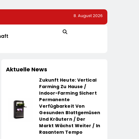
8. August 2026
 Die Preise Für
Sysmex Europe Eröffnet Offiziell Seinen Neuen Camp
3 Prozent
Hamburg Und Setzt Damit Neue Maßstäbe Für
Zukunftsorientierte Arbeitsumgebungen
haft
Aktuelle News
Zukunft Heute: Vertical
Farming Zu Hause /
Indoor-Farming Sichert
Permanente
Verfügbarkeit Von
Gesunden Blattgemüsen
Und Kräutern / Der
Markt Wächst Weiter / In
Rasantem Tempo