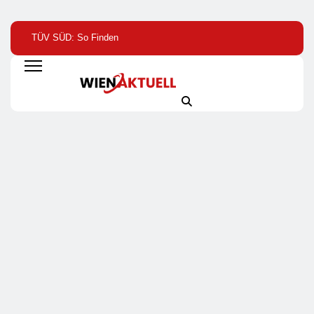
TÜV SÜD: So Finden
Help Zur Sudan-
1. Hamburger
Verbraucher Das
Geberkonferenz: „Größte
Batterietag:
Passende
Humanitäre Krise Der
Wissenschaft Und
Laserentfernungsmessgerät
Welt Weitet Sich Aus“
Wirtschaft Sind Sic
Einig / Die
Energiewende Brau
Speicher, Nicht
Stillstand