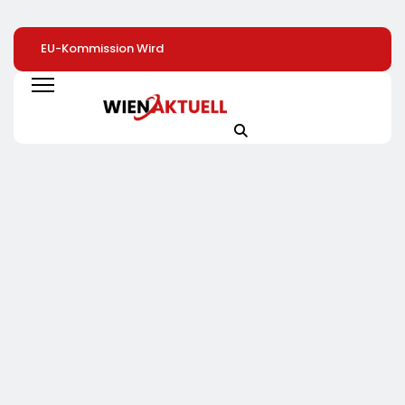
EU-Kommission Wird
Elite Unter Sich: So
Mehr Genuss Zu
Zur „Zentrale Der
Vernetzen Sich
Kleinen Preis: Lidl
Tierindustrie“ /
Deutschlands Top-
Senkt Dauerhaft 
Tierschutzorganisation
Unternehmer Für Die
Preise Für Schok
Animal Equality
Zukunft
/ 26
Prangert Mit
Schokoladenartik
Projektion In Brüssel
Jetzt Bis Zu 13
Die Nähe Der EU-
Prozent Günstige
Kommission Zur
Tierindustrie An