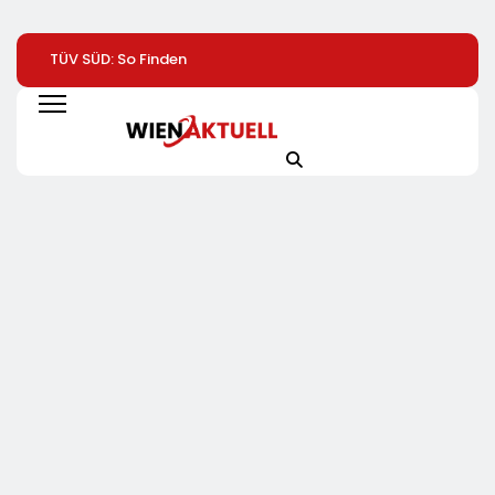
TÜV SÜD: So Finden
Help Zur Sudan-
1. Hamburger
Verbraucher Das
Geberkonferenz:
Batterietag:
Passende
„Größte Humanitäre
Wissenschaft Un
Laserentfernungsmessgerät
Krise Der Welt Weitet
Wirtschaft Sind S
Sich Aus“
Einig / Die
Energiewende
Braucht Speicher,
Nicht Stillstand