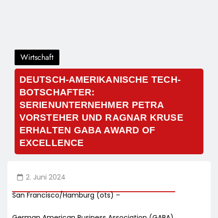
Wirtschaft
DEUTSCH-AMERIKANISCHE TECH-
BOTSCHAFTER:
SERIENUNTERNEHMER PETRA
VORSTEHER UND RAGNAR KRUSE
ERHALTEN GABA AWARD OF
EXCELLENCE
2. Juni 2024
San Francisco/Hamburg (ots) –
German American Business Association (GABA)